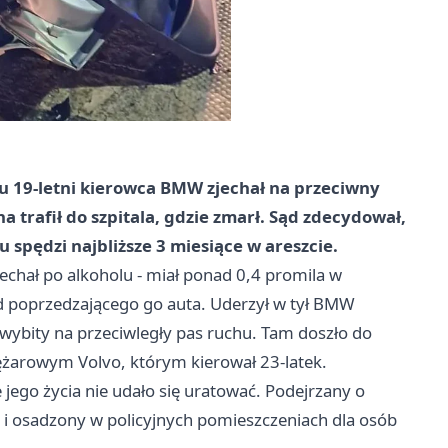
u 19-letni kierowca BMW zjechał na przeciwny
 trafił do szpitala, gdzie zmarł. Sąd zdecydował,
spędzi najbliższe 3 miesiące w areszcie.
 jechał po alkoholu - miał ponad 0,4 promila w
 od poprzedzającego go auta. Uderzył w tył BMW
 wybity na przeciwległy pas ruchu. Tam doszło do
żarowym Volvo, którym kierował 23-latek.
e jego życia nie udało się uratować. Podejrzany o
i osadzony w policyjnych pomieszczeniach dla osób