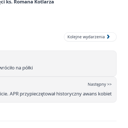
ci ks. Romana Kotlarza
Kolejne wydarzenia
róciło na półki
Następny >>
cie. APR przypieczętował historyczny awans kobiet