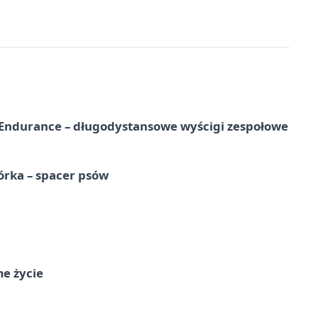
Endurance – długodystansowe wyścigi zespołowe
órka – spacer psów
me życie