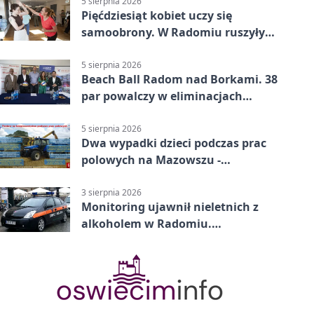
5 sierpnia 2026
Pięćdziesiąt kobiet uczy się
samoobrony. W Radomiu ruszyły
bezpłatne warsztaty
5 sierpnia 2026
Beach Ball Radom nad Borkami. 38
par powalczy w eliminacjach
mistrzostw Polski
5 sierpnia 2026
Dwa wypadki dzieci podczas prac
polowych na Mazowszu -
potrzebna była pomoc LPR
3 sierpnia 2026
Monitoring ujawnił nieletnich z
alkoholem w Radomiu.
Interweniowała Straż Miejska