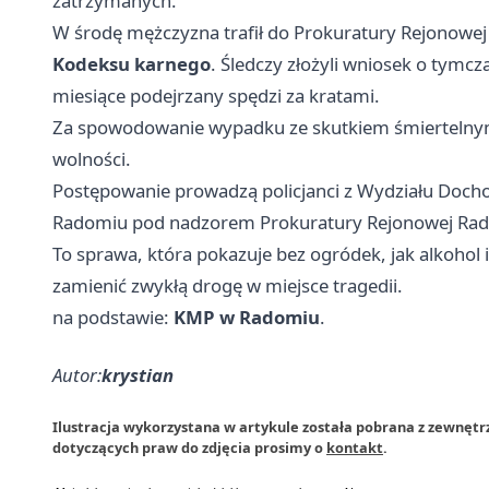
zatrzymanych.
W środę mężczyzna trafił do Prokuratury Rejonowej
Kodeksu karnego
. Śledczy złożyli wniosek o tymcz
miesiące podejrzany spędzi za kratami.
Za spowodowanie wypadku ze skutkiem śmiertelny
wolności.
Postępowanie prowadzą policjanci z Wydziału Docho
Radomiu pod nadzorem Prokuratury Rejonowej Ra
To sprawa, która pokazuje bez ogródek, jak alkohol i
zamienić zwykłą drogę w miejsce tragedii.
na podstawie:
KMP w Radomiu
.
Autor:
krystian
Ilustracja wykorzystana w artykule została pobrana z zewnęt
dotyczących praw do zdjęcia prosimy o
kontakt
.