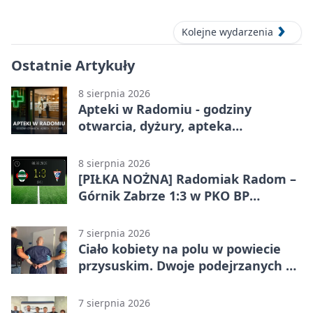
Kolejne wydarzenia
Ostatnie Artykuły
8 sierpnia 2026
Apteki w Radomiu - godziny
otwarcia, dyżury, apteka
całodobowa
8 sierpnia 2026
[PIŁKA NOŻNA] Radomiak Radom –
Górnik Zabrze 1:3 w PKO BP
Ekstraklasie. Debiutant z dwoma
golami pogrążył gospodarzy
7 sierpnia 2026
Ciało kobiety na polu w powiecie
przysuskim. Dwoje podejrzanych w
areszcie
7 sierpnia 2026