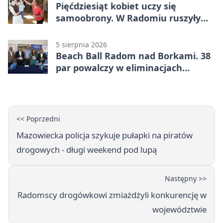
Pięćdziesiąt kobiet uczy się
samoobrony. W Radomiu ruszyły
bezpłatne warsztaty
5 sierpnia 2026
Beach Ball Radom nad Borkami. 38
par powalczy w eliminacjach
mistrzostw Polski
<< Poprzedni
Mazowiecka policja szykuje pułapki na piratów
drogowych - długi weekend pod lupą
Następny >>
Radomscy drogówkowi zmiażdżyli konkurencję w
województwie