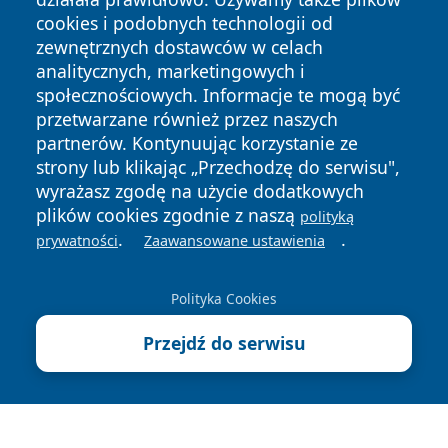
cookies i podobnych technologii od
zewnętrznych dostawców w celach
analitycznych, marketingowych i
społecznościowych. Informacje te mogą być
Copyright © 2026 radomski24.pl Wszystkie prawa
przetwarzane również przez naszych
zastrzeżone.
partnerów. Kontynuując korzystanie ze
strony lub klikając „Przechodzę do serwisu",
wyrażasz zgodę na użycie dodatkowych
Polityka
Polityka
News
Autorzy
plików cookies zgodnie z naszą
Prywatności
Cookies
polityką
.
.
prywatności
Zaawansowane ustawienia
Polityka Cookies
Przejdź do serwisu