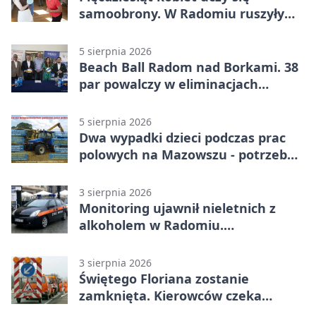
samoobrony. W Radomiu ruszyły
bezpłatne warsztaty
5 sierpnia 2026
Beach Ball Radom nad Borkami. 38
par powalczy w eliminacjach
mistrzostw Polski
5 sierpnia 2026
Dwa wypadki dzieci podczas prac
polowych na Mazowszu - potrzebna
była pomoc LPR
3 sierpnia 2026
Monitoring ujawnił nieletnich z
alkoholem w Radomiu.
Interweniowała Straż Miejska
3 sierpnia 2026
Świętego Floriana zostanie
zamknięta. Kierowców czeka
objazd przez trzy ulice