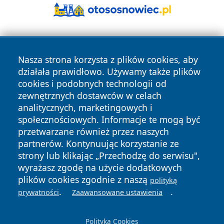
Nasza strona korzysta z plików cookies, aby
działała prawidłowo. Używamy także plików
cookies i podobnych technologii od
zewnętrznych dostawców w celach
Copyright © 2026 radomski24.pl Wszystkie prawa
analitycznych, marketingowych i
zastrzeżone.
społecznościowych. Informacje te mogą być
przetwarzane również przez naszych
partnerów. Kontynuując korzystanie ze
Polityka
Polityka
News
Autorzy
strony lub klikając „Przechodzę do serwisu",
Prywatności
Cookies
wyrażasz zgodę na użycie dodatkowych
plików cookies zgodnie z naszą
polityką
.
.
prywatności
Zaawansowane ustawienia
Polityka Cookies