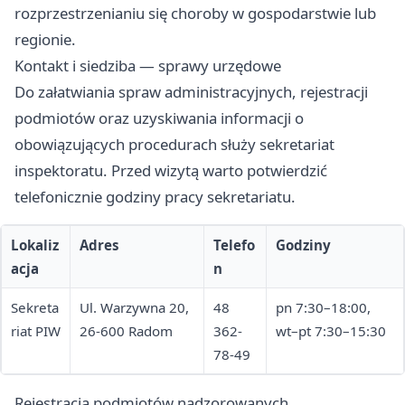
rozprzestrzenianiu się choroby w gospodarstwie lub
regionie.
Kontakt i siedziba — sprawy urzędowe
Do załatwiania spraw administracyjnych, rejestracji
podmiotów oraz uzyskiwania informacji o
obowiązujących procedurach służy sekretariat
inspektoratu. Przed wizytą warto potwierdzić
telefonicznie godziny pracy sekretariatu.
Lokaliz
Adres
Telefo
Godziny
acja
n
Sekreta
Ul. Warzywna 20,
48
pn 7:30–18:00,
riat PIW
26-600 Radom
362-
wt–pt 7:30–15:30
78-49
Rejestracja podmiotów nadzorowanych