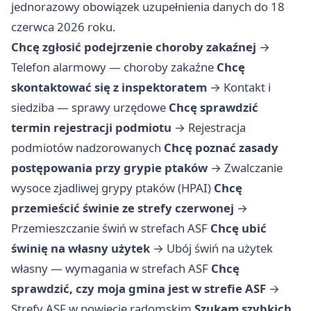
jednorazowy obowiązek uzupełnienia danych do 18
czerwca 2026 roku.
Chcę zgłosić podejrzenie choroby zakaźnej
→
Telefon alarmowy — choroby zakaźne
Chcę
skontaktować się z inspektoratem
→
Kontakt i
siedziba — sprawy urzędowe
Chcę sprawdzić
termin rejestracji podmiotu
→
Rejestracja
podmiotów nadzorowanych
Chcę poznać zasady
postępowania przy grypie ptaków
→
Zwalczanie
wysoce zjadliwej grypy ptaków (HPAI)
Chcę
przemieścić świnie ze strefy czerwonej
→
Przemieszczanie świń w strefach ASF
Chcę ubić
świnię na własny użytek
→
Ubój świń na użytek
własny — wymagania w strefach ASF
Chcę
sprawdzić, czy moja gmina jest w strefie ASF
→
Strefy ASF w powiecie radomskim
Szukam szybkich