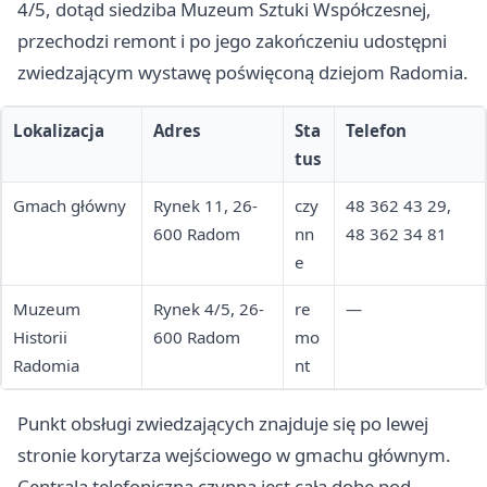
4/5, dotąd siedziba Muzeum Sztuki Współczesnej,
przechodzi remont i po jego zakończeniu udostępni
zwiedzającym wystawę poświęconą dziejom Radomia.
Lokalizacja
Adres
Sta
Telefon
tus
Gmach główny
Rynek 11, 26-
czy
48 362 43 29,
600 Radom
nn
48 362 34 81
e
Muzeum
Rynek 4/5, 26-
re
—
Historii
600 Radom
mo
Radomia
nt
Punkt obsługi zwiedzających znajduje się po lewej
stronie korytarza wejściowego w gmachu głównym.
Centrala telefoniczna czynna jest całą dobę pod