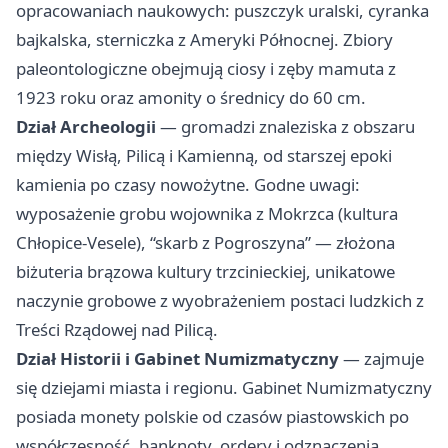
opracowaniach naukowych: puszczyk uralski, cyranka
bajkalska, sterniczka z Ameryki Północnej. Zbiory
paleontologiczne obejmują ciosy i zęby mamuta z
1923 roku oraz amonity o średnicy do 60 cm.
Dział Archeologii
— gromadzi znaleziska z obszaru
między Wisłą, Pilicą i Kamienną, od starszej epoki
kamienia po czasy nowożytne. Godne uwagi:
wyposażenie grobu wojownika z Mokrzca (kultura
Chłopice-Vesele), “skarb z Pogroszyna” — złożona
biżuteria brązowa kultury trzcinieckiej, unikatowe
naczynie grobowe z wyobrażeniem postaci ludzkich z
Treści Rządowej nad Pilicą.
Dział Historii i Gabinet Numizmatyczny
— zajmuje
się dziejami miasta i regionu. Gabinet Numizmatyczny
posiada monety polskie od czasów piastowskich po
współczesność, banknoty, ordery i odznaczenia