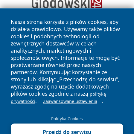
Nasza strona korzysta z plików cookies, aby
działała prawidłowo. Używamy także plików
cookies i podobnych technologii od
zewnętrznych dostawców w celach
analitycznych, marketingowych i
społecznościowych. Informacje te mogą być
Copyright © 2026 radomski24.pl Wszystkie prawa
przetwarzane również przez naszych
zastrzeżone.
partnerów. Kontynuując korzystanie ze
strony lub klikając „Przechodzę do serwisu",
wyrażasz zgodę na użycie dodatkowych
Polityka
Polityka
News
Autorzy
plików cookies zgodnie z naszą
polityką
Prywatności
Cookies
.
.
prywatności
Zaawansowane ustawienia
Polityka Cookies
Przejdź do serwisu