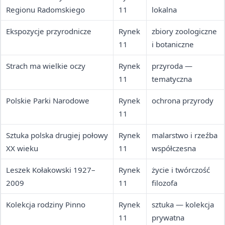
Regionu Radomskiego
11
lokalna
Ekspozycje przyrodnicze
Rynek
zbiory zoologiczne
11
i botaniczne
Strach ma wielkie oczy
Rynek
przyroda —
11
tematyczna
Polskie Parki Narodowe
Rynek
ochrona przyrody
11
Sztuka polska drugiej połowy
Rynek
malarstwo i rzeźba
XX wieku
11
współczesna
Leszek Kołakowski 1927–
Rynek
życie i twórczość
2009
11
filozofa
Kolekcja rodziny Pinno
Rynek
sztuka — kolekcja
11
prywatna