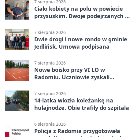
golami pogrążył gospodarzy
7 sierpnia 2026
Ciało kobiety na polu w powiecie
przysuskim. Dwoje podejrzanych w
areszcie
7 sierpnia 2026
Dwie drogi i nowe rondo w gminie
Jedlińsk. Umowa podpisana
7 sierpnia 2026
Nowe boisko przy VI LO w
Radomiu. Uczniowie zyskali
sportową bazę
7 sierpnia 2026
14-latka wiozła koleżankę na
hulajnodze. Obie trafiły do szpitala
6 sierpnia 2026
Policja z Radomia przygotowała