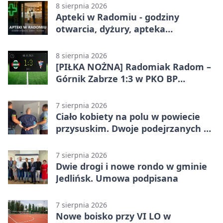
8 sierpnia 2026
Apteki w Radomiu - godziny
otwarcia, dyżury, apteka
całodobowa
8 sierpnia 2026
[PIŁKA NOŻNA] Radomiak Radom –
Górnik Zabrze 1:3 w PKO BP
Ekstraklasie. Debiutant z dwoma
golami pogrążył gospodarzy
7 sierpnia 2026
Ciało kobiety na polu w powiecie
przysuskim. Dwoje podejrzanych w
areszcie
7 sierpnia 2026
Dwie drogi i nowe rondo w gminie
Jedlińsk. Umowa podpisana
7 sierpnia 2026
Nowe boisko przy VI LO w