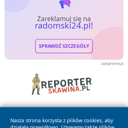
Zareklamuj się na
radomski24.pl!
SPRAWDŹ SZCZEGÓŁY
autopromocja
Nasza strona korzysta z plików cookies, aby
działała prawidłowo. Używamy także plików