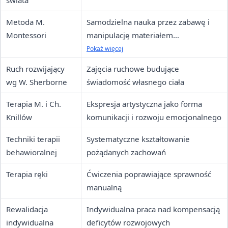
świata
Metoda M.
Samodzielna nauka przez zabawę i
Montessori
manipulację materiałem
dydaktycznym
Pokaż więcej
Ruch rozwijający
Zajęcia ruchowe budujące
wg W. Sherborne
świadomość własnego ciała
Terapia M. i Ch.
Ekspresja artystyczna jako forma
Knillów
komunikacji i rozwoju emocjonalnego
Techniki terapii
Systematyczne kształtowanie
behawioralnej
pożądanych zachowań
Terapia ręki
Ćwiczenia poprawiające sprawność
manualną
Rewalidacja
Indywidualna praca nad kompensacją
indywidualna
deficytów rozwojowych