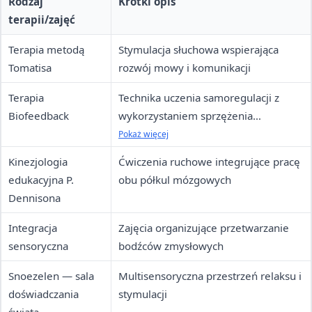
Rodzaj
Krótki opis
terapii/zajęć
Terapia metodą
Stymulacja słuchowa wspierająca
Tomatisa
rozwój mowy i komunikacji
Terapia
Technika uczenia samoregulacji z
Biofeedback
wykorzystaniem sprzężenia
zwrotnego
Pokaż więcej
Kinezjologia
Ćwiczenia ruchowe integrujące pracę
edukacyjna P.
obu półkul mózgowych
Dennisona
Integracja
Zajęcia organizujące przetwarzanie
sensoryczna
bodźców zmysłowych
Snoezelen — sala
Multisensoryczna przestrzeń relaksu i
doświadczania
stymulacji