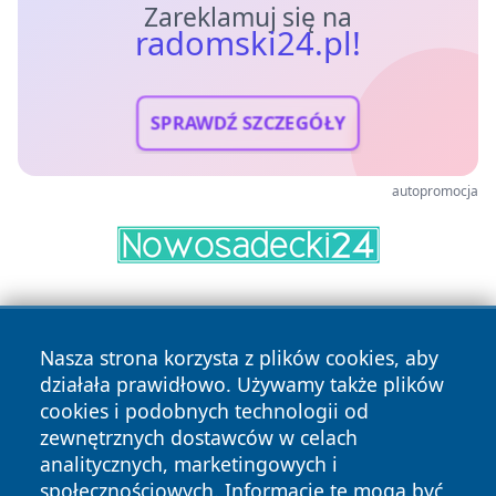
Zareklamuj się na
radomski24.pl!
SPRAWDŹ SZCZEGÓŁY
autopromocja
Nasza strona korzysta z plików cookies, aby
działała prawidłowo. Używamy także plików
cookies i podobnych technologii od
zewnętrznych dostawców w celach
Copyright © 2026 radomski24.pl Wszystkie prawa
analitycznych, marketingowych i
zastrzeżone.
społecznościowych. Informacje te mogą być