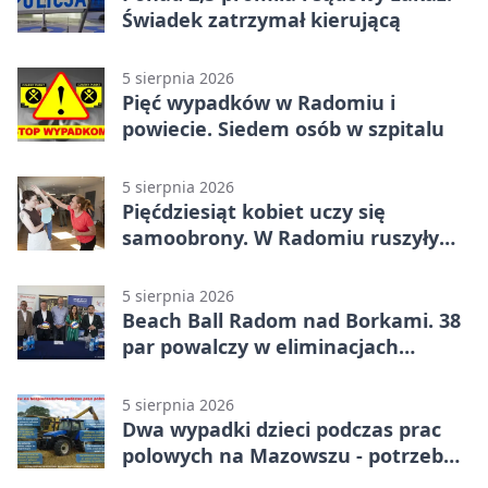
Świadek zatrzymał kierującą
5 sierpnia 2026
Pięć wypadków w Radomiu i
powiecie. Siedem osób w szpitalu
5 sierpnia 2026
Pięćdziesiąt kobiet uczy się
samoobrony. W Radomiu ruszyły
bezpłatne warsztaty
5 sierpnia 2026
Beach Ball Radom nad Borkami. 38
par powalczy w eliminacjach
mistrzostw Polski
5 sierpnia 2026
Dwa wypadki dzieci podczas prac
polowych na Mazowszu - potrzebna
była pomoc LPR