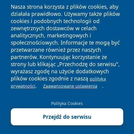
Nasza strona korzysta z plików cookies, aby
działała prawidłowo. Używamy także plików
cookies i podobnych technologii od
zewnętrznych dostawców w celach
analitycznych, marketingowych i
społecznościowych. Informacje te mogą być
Copyright © 2026 radomski24.pl Wszystkie prawa
zastrzeżone.
przetwarzane również przez naszych
partnerów. Kontynuując korzystanie ze
strony lub klikając „Przechodzę do serwisu",
Polityka
Polityka
wyrażasz zgodę na użycie dodatkowych
News
Autorzy
Prywatności
Cookies
plików cookies zgodnie z naszą
polityką
.
.
prywatności
Zaawansowane ustawienia
Polityka Cookies
Przejdź do serwisu