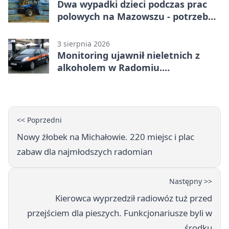
Dwa wypadki dzieci podczas prac
polowych na Mazowszu - potrzebna
była pomoc LPR
3 sierpnia 2026
Monitoring ujawnił nieletnich z
alkoholem w Radomiu.
Interweniowała Straż Miejska
<< Poprzedni
Nowy żłobek na Michałowie. 220 miejsc i plac
zabaw dla najmłodszych radomian
Następny >>
Kierowca wyprzedził radiowóz tuż przed
przejściem dla pieszych. Funkcjonariusze byli w
środku