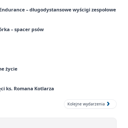
Endurance – długodystansowe wyścigi zespołowe
órka – spacer psów
me życie
ci ks. Romana Kotlarza
Kolejne wydarzenia