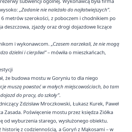
 z rezerwy subwencji ogólnej. Wykonawcą była firma
ł wysoko:
„Zadanie nie należało do najłatwiejszych”
.
d 6 metrów szerokości, z poboczem i chodnikiem po
ja deszczowa, zjazdy oraz drogi dojazdowe liczące
ędnikom i wykonawcom.
„Czasem narzekali, że nie mogą
zo dzielni i cierpliwi”
– mówiła o mieszkańcach,
stycji
ł, że budowa mostu w Goryniu to dla niego
estycje muszą powstać w małych miejscowościach, bo tam
y dojazd do pracy, do szkoły”
.
odniczący Zdzisław Mroczkowski, Łukasz Kurek, Paweł
a Zasada. Poświęcenie mostu przez księdza Ziółka
ię od wyburzenia starego, wysłużonego obiektu.
eż historię z codziennością, a Goryń z Mąkosami – w