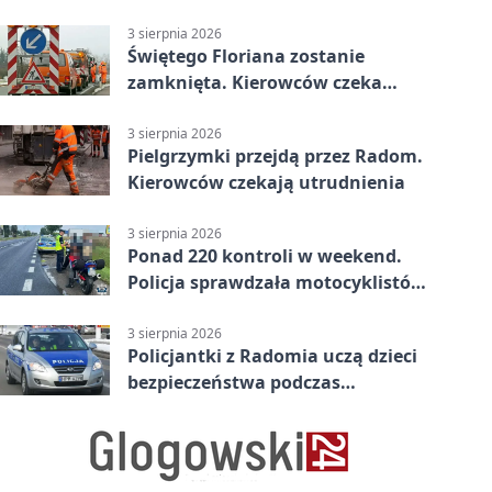
Interweniowała Straż Miejska
3 sierpnia 2026
Świętego Floriana zostanie
zamknięta. Kierowców czeka
objazd przez trzy ulice
3 sierpnia 2026
Pielgrzymki przejdą przez Radom.
Kierowców czekają utrudnienia
3 sierpnia 2026
Ponad 220 kontroli w weekend.
Policja sprawdzała motocyklistów
w Radomiu
3 sierpnia 2026
Policjantki z Radomia uczą dzieci
bezpieczeństwa podczas
wakacyjnych spotkań