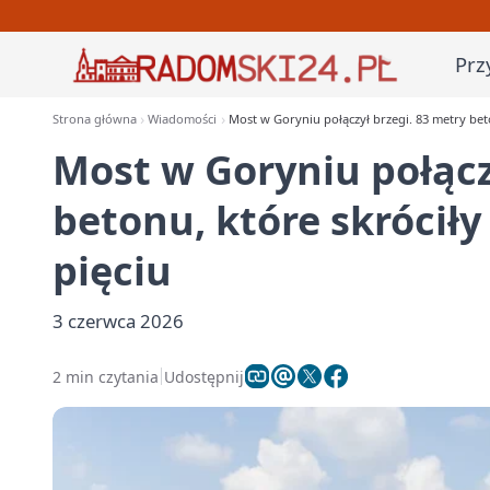
Prz
Strona główna
Wiadomości
Most w Goryniu połączył brzegi. 83 metry beto
Most w Goryniu połącz
betonu, które skróciły
pięciu
3 czerwca 2026
2 min czytania
Udostępnij