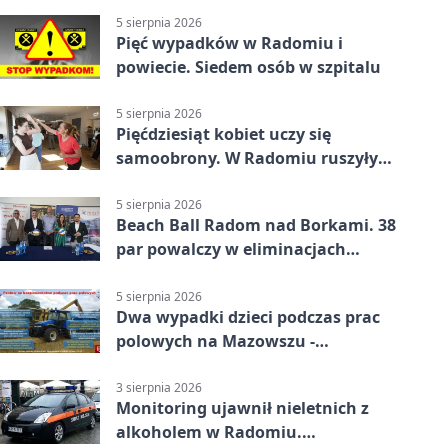
5 sierpnia 2026
Pięć wypadków w Radomiu i
powiecie. Siedem osób w szpitalu
5 sierpnia 2026
Pięćdziesiąt kobiet uczy się
samoobrony. W Radomiu ruszyły
bezpłatne warsztaty
5 sierpnia 2026
Beach Ball Radom nad Borkami. 38
par powalczy w eliminacjach
mistrzostw Polski
5 sierpnia 2026
Dwa wypadki dzieci podczas prac
polowych na Mazowszu -
potrzebna była pomoc LPR
3 sierpnia 2026
Monitoring ujawnił nieletnich z
alkoholem w Radomiu.