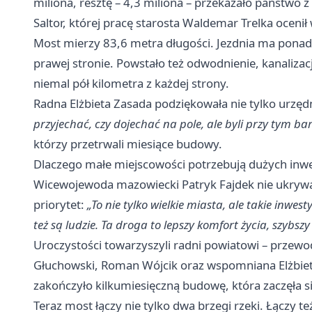
miliona, resztę – 4,3 miliona – przekazało państwo
Saltor, której pracę starosta Waldemar Trelka oceni
Most mierzy 83,6 metra długości. Jezdnia ma pona
prawej stronie. Powstało też odwodnienie, kanalizac
niemal pół kilometra z każdej strony.
Radna Elżbieta Zasada podziękowała nie tylko urz
przyjechać, czy dojechać na pole, ale byli przy tym bard
którzy przetrwali miesiące budowy.
Dlaczego małe miejscowości potrzebują dużych inwe
Wicewojewoda mazowiecki Patryk Fajdek nie ukrywa
priorytet:
„To nie tylko wielkie miasta, ale takie inw
też są ludzie. Ta droga to lepszy komfort życia, szybsz
Uroczystości towarzyszyli radni powiatowi – przew
Głuchowski, Roman Wójcik oraz wspomniana Elżbiet
zakończyło kilkumiesięczną budowę, która zaczęła s
Teraz most łączy nie tylko dwa brzegi rzeki. Łączy t