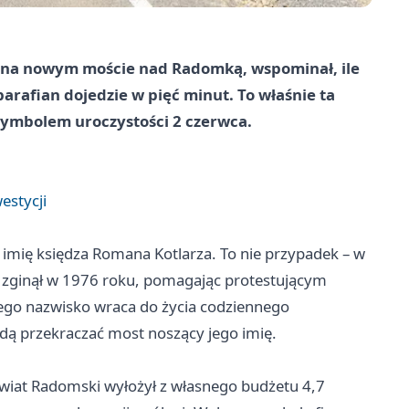
tał na nowym moście nad Radomką, wspominał, ile
arafian dojedzie w pięć minut. To właśnie ta
ę symbolem uroczystości 2 czerwca.
estycji
imię księdza Romana Kotlarza. To nie przypadek – w
y zginął w 1976 roku, pomagając protestującym
ego nazwisko wraca do życia codziennego
dą przekraczać most noszący jego imię.
owiat Radomski wyłożył z własnego budżetu 4,7