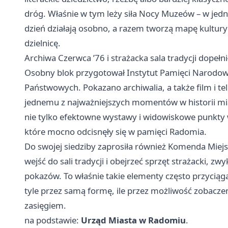
dróg. Właśnie w tym leży siła Nocy Muzeów – w jedn
dzień działają osobno, a razem tworzą mapę kultur
dzielnicę.
Archiwa Czerwca ’76 i strażacka sala tradycji dopeł
Osobny blok przygotował Instytut Pamięci Narodow
Państwowych. Pokazano archiwalia, a także film i 
jednemu z najważniejszych momentów w historii mi
nie tylko efektowne wystawy i widowiskowe punkty w
które mocno odcisnęły się w pamięci Radomia.
Do swojej siedziby zaprosiła również Komenda Miej
wejść do sali tradycji i obejrzeć sprzęt strażacki, z
pokazów. To właśnie takie elementy często przyciąg
tyle przez samą formę, ile przez możliwość zobaczeni
zasięgiem.
na podstawie:
Urząd Miasta w Radomiu
.