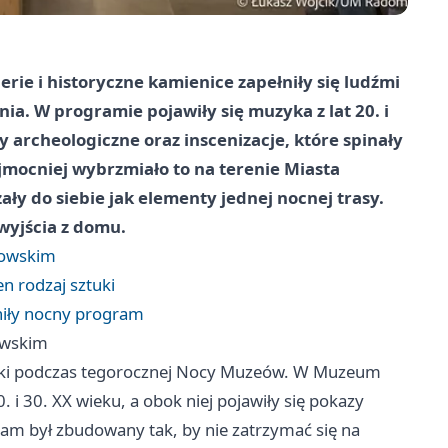
rie i historyczne kamienice zapełniły się ludźmi
ia. W programie pojawiły się muzyka z lat 20. i
 archeologiczne oraz inscenizacje, które spinały
ajmocniej wybrzmiało to na terenie Miasta
ały do siebie jak elementy jednej nocnej trasy.
yjścia z domu.
zowskim
n rodzaj sztuki
łniły nocny program
owskim
kroki podczas tegorocznej Nocy Muzeów. W Muzeum
 i 30. XX wieku, a obok niej pojawiły się pokazy
am był zbudowany tak, by nie zatrzymać się na