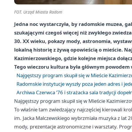
FOT. Urząd Miasta Radom
Jedna noc wystarczyła, by radomskie muzea, gale
szukającymi czegoś więcej niż zwykłego zwiedzan
30. XX wieku, pokazy mody, astronomia, wystawy
lokalną historię z żywą opowieścią o mieście. N
Kazimierzowskiego, gdzie kolejne miejsca dołącz
Tego wieczoru kultura była głównym powodem w
Najgęstszy program skupił się w Mieście Kazimier
Radomskie instytucje wyszły poza jeden adres i jede
Archiwa Czerwca ’76 i strażacka sala tradycji dope
Najgęstszy program skupił się w Mieście Kazimierz
To właśnie tam zwiedzający najczęściej kierowali 
im. Jacka Malczewskiego wybrzmiała muzyka z lat 20.
mody, prezentacje astronomiczne i warsztaty. Progr