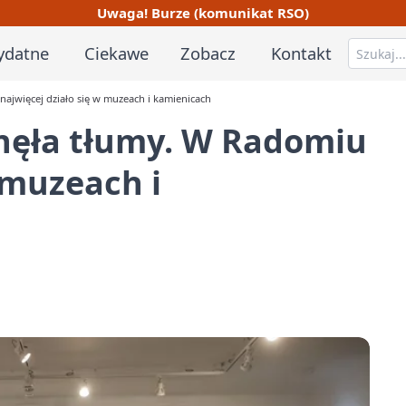
Uwaga! Burze (komunikat RSO)
ydatne
Ciekawe
Zobacz
Kontakt
jwięcej działo się w muzeach i kamienicach
nęła tłumy. W Radomiu
 muzeach i