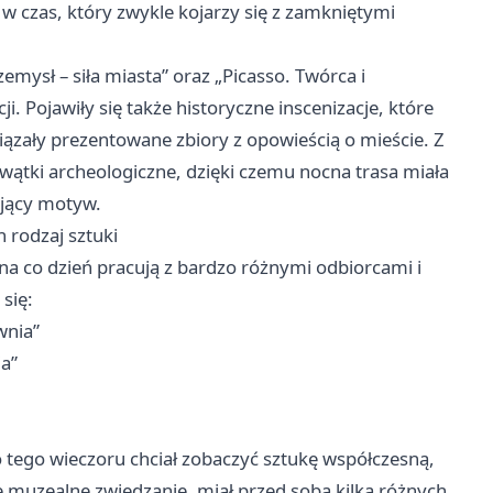
w czas, który zwykle kojarzy się z zamkniętymi
sł – siła miasta” oraz „Picasso. Twórca i
ji. Pojawiły się także historyczne inscenizacje, które
ązały prezentowane zbiory z opowieścią o mieście. Z
wątki archeologiczne, dzięki czemu nocna trasa miała
ujący motyw.
 rodzaj sztuki
na co dzień pracują z bardzo różnymi odbiorcami i
się:
wnia”
a”
o tego wieczoru chciał zobaczyć sztukę współczesną,
ne muzealne zwiedzanie, miał przed sobą kilka różnych