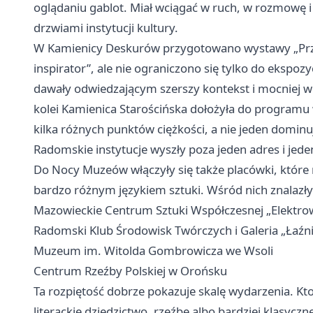
oglądaniu gablot. Miał wciągać w ruch, w rozmowę i 
drzwiami instytucji kultury.
W Kamienicy Deskurów przygotowano wystawy „Przemy
inspirator”, ale nie ograniczono się tylko do ekspozyc
dawały odwiedzającym szerszy kontekst i mocniej wi
kolei Kamienica Starościńska dołożyła do programu 
kilka różnych punktów ciężkości, a nie jeden domin
Radomskie instytucje wyszły poza jeden adres i jeden
Do Nocy Muzeów włączyły się także placówki, które 
bardzo różnym językiem sztuki. Wśród nich znalazły 
Mazowieckie Centrum Sztuki Współczesnej „Elektro
Radomski Klub Środowisk Twórczych i Galeria „Łaźni
Muzeum im. Witolda Gombrowicza we Wsoli
Centrum Rzeźby Polskiej w Orońsku
Ta rozpiętość dobrze pokazuje skalę wydarzenia. Kt
literackie dziedzictwo, rzeźbę albo bardziej klasycz