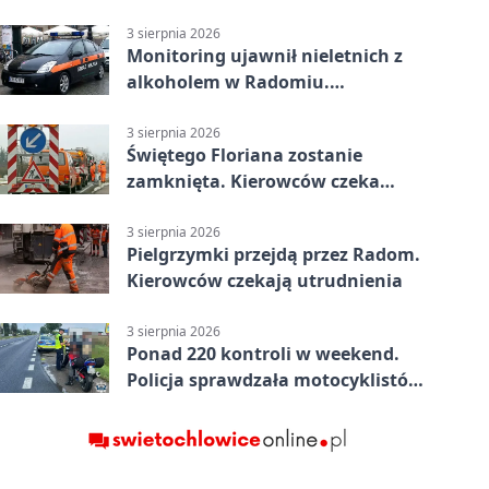
potrzebna była pomoc LPR
3 sierpnia 2026
Monitoring ujawnił nieletnich z
alkoholem w Radomiu.
Interweniowała Straż Miejska
3 sierpnia 2026
Świętego Floriana zostanie
zamknięta. Kierowców czeka
objazd przez trzy ulice
3 sierpnia 2026
Pielgrzymki przejdą przez Radom.
Kierowców czekają utrudnienia
3 sierpnia 2026
Ponad 220 kontroli w weekend.
Policja sprawdzała motocyklistów
w Radomiu