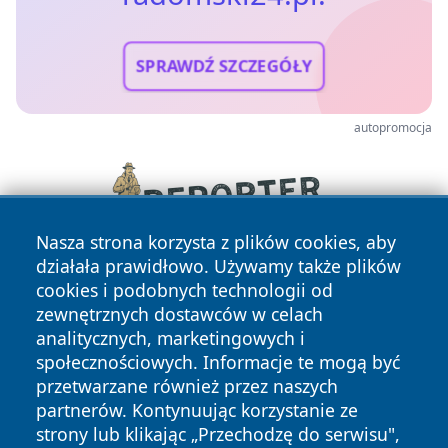
SPRAWDŹ SZCZEGÓŁY
autopromocja
Nasza strona korzysta z plików cookies, aby
działała prawidłowo. Używamy także plików
cookies i podobnych technologii od
zewnętrznych dostawców w celach
analitycznych, marketingowych i
społecznościowych. Informacje te mogą być
przetwarzane również przez naszych
Copyright © 2026 radomski24.pl Wszystkie prawa
partnerów. Kontynuując korzystanie ze
zastrzeżone.
strony lub klikając „Przechodzę do serwisu",