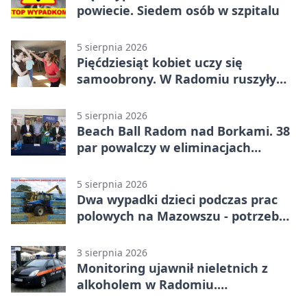
powiecie. Siedem osób w szpitalu
5 sierpnia 2026
Pięćdziesiąt kobiet uczy się
samoobrony. W Radomiu ruszyły
bezpłatne warsztaty
5 sierpnia 2026
Beach Ball Radom nad Borkami. 38
par powalczy w eliminacjach
mistrzostw Polski
5 sierpnia 2026
Dwa wypadki dzieci podczas prac
polowych na Mazowszu - potrzebna
była pomoc LPR
3 sierpnia 2026
Monitoring ujawnił nieletnich z
alkoholem w Radomiu.
Interweniowała Straż Miejska