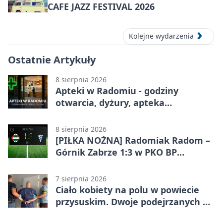
CAFE JAZZ FESTIVAL 2026
Kolejne wydarzenia
Ostatnie Artykuły
8 sierpnia 2026
Apteki w Radomiu - godziny
otwarcia, dyżury, apteka
całodobowa
8 sierpnia 2026
[PIŁKA NOŻNA] Radomiak Radom –
Górnik Zabrze 1:3 w PKO BP
Ekstraklasie. Debiutant z dwoma
golami pogrążył gospodarzy
7 sierpnia 2026
Ciało kobiety na polu w powiecie
przysuskim. Dwoje podejrzanych w
areszcie