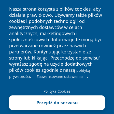
Nasza strona korzysta z plików cookies, aby
działała prawidłowo. Używamy także plików
cookies i podobnych technologii od
zewnętrznych dostawców w celach
Copyright © 2026 radomski24.pl Wszystkie prawa
analitycznych, marketingowych i
zastrzeżone.
społecznościowych. Informacje te mogą być
przetwarzane również przez naszych
partnerów. Kontynuując korzystanie ze
Polityka
Polityka
News
Autorzy
strony lub klikając „Przechodzę do serwisu",
Prywatności
Cookies
wyrażasz zgodę na użycie dodatkowych
plików cookies zgodnie z naszą
polityką
.
.
prywatności
Zaawansowane ustawienia
Polityka Cookies
Przejdź do serwisu