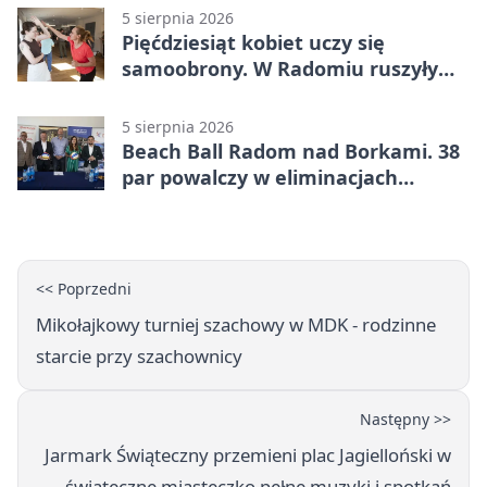
5 sierpnia 2026
Pięćdziesiąt kobiet uczy się
samoobrony. W Radomiu ruszyły
bezpłatne warsztaty
5 sierpnia 2026
Beach Ball Radom nad Borkami. 38
par powalczy w eliminacjach
mistrzostw Polski
<< Poprzedni
Mikołajkowy turniej szachowy w MDK - rodzinne
starcie przy szachownicy
Następny >>
Jarmark Świąteczny przemieni plac Jagielloński w
świąteczne miasteczko pełne muzyki i spotkań