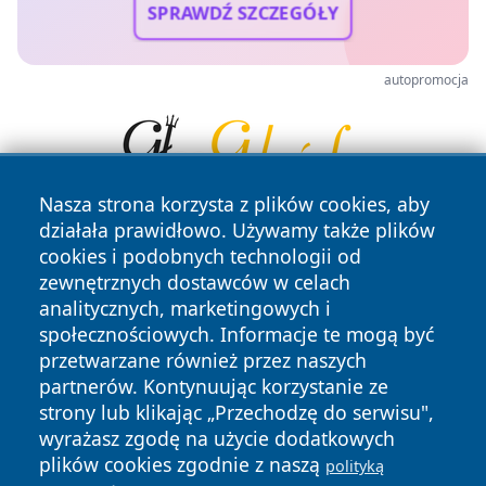
SPRAWDŹ SZCZEGÓŁY
autopromocja
Nasza strona korzysta z plików cookies, aby
działała prawidłowo. Używamy także plików
cookies i podobnych technologii od
zewnętrznych dostawców w celach
analitycznych, marketingowych i
społecznościowych. Informacje te mogą być
przetwarzane również przez naszych
Copyright © 2026 radomski24.pl Wszystkie prawa
zastrzeżone.
partnerów. Kontynuując korzystanie ze
strony lub klikając „Przechodzę do serwisu",
wyrażasz zgodę na użycie dodatkowych
Polityka
Polityka
plików cookies zgodnie z naszą
polityką
News
Autorzy
Prywatności
Cookies