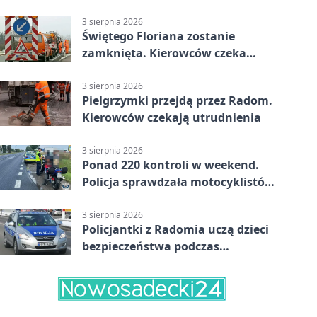
Interweniowała Straż Miejska
3 sierpnia 2026
Świętego Floriana zostanie
zamknięta. Kierowców czeka
objazd przez trzy ulice
3 sierpnia 2026
Pielgrzymki przejdą przez Radom.
Kierowców czekają utrudnienia
3 sierpnia 2026
Ponad 220 kontroli w weekend.
Policja sprawdzała motocyklistów
w Radomiu
3 sierpnia 2026
Policjantki z Radomia uczą dzieci
bezpieczeństwa podczas
wakacyjnych spotkań