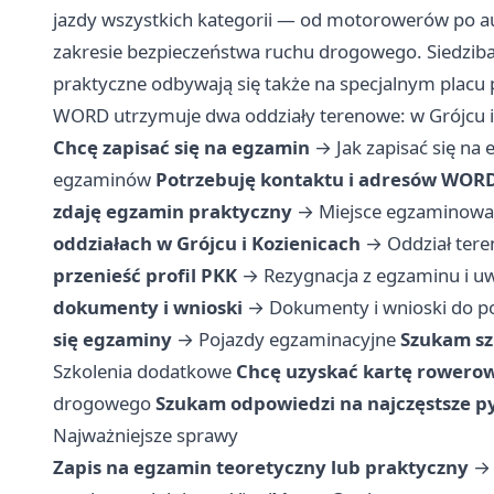
jazdy wszystkich kategorii — od motorowerów po a
zakresie bezpieczeństwa ruchu drogowego. Siedziba 
praktyczne odbywają się także na specjalnym placu
WORD utrzymuje dwa oddziały terenowe: w Grójcu i
Chcę zapisać się na egzamin
→
Jak zapisać się na
egzaminów
Potrzebuję kontaktu i adresów WOR
zdaję egzamin praktyczny
→
Miejsce egzaminowan
oddziałach w Grójcu i Kozienicach
→
Oddział ter
przenieść profil PKK
→
Rezygnacja z egzaminu i uw
dokumenty i wnioski
→
Dokumenty i wnioski do p
się egzaminy
→
Pojazdy egzaminacyjne
Szukam sz
Szkolenia dodatkowe
Chcę uzyskać kartę rowero
drogowego
Szukam odpowiedzi na najczęstsze p
Najważniejsze sprawy
Zapis na egzamin teoretyczny lub praktyczny
→ 