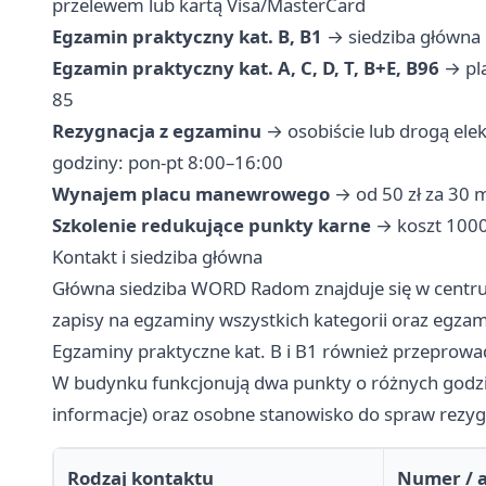
przelewem lub kartą Visa/MasterCard
Egzamin praktyczny kat. B, B1
→ siedziba główna u
Egzamin praktyczny kat. A, C, D, T, B+E, B96
→ pla
85
Rezygnacja z egzaminu
→ osobiście lub drogą elek
godziny: pon-pt 8:00–16:00
Wynajem placu manewrowego
→ od 50 zł za 30 m
Szkolenie redukujące punkty karne
→ koszt 1000 
Kontakt i siedziba główna
Główna siedziba WORD Radom znajduje się w centrum
zapisy na egzaminy wszystkich kategorii oraz egzami
Egzaminy praktyczne kat. B i B1 również przeprowadz
W budynku funkcjonują dwa punkty o różnych godzi
informacje) oraz osobne stanowisko do spraw rezygn
Rodzaj kontaktu
Numer / 