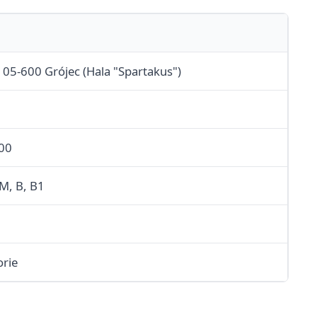
 05-600 Grójec (Hala "Spartakus")
:00
AM, B, B1
orie