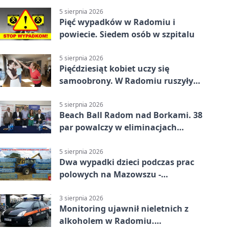
5 sierpnia 2026
Pięć wypadków w Radomiu i
powiecie. Siedem osób w szpitalu
5 sierpnia 2026
Pięćdziesiąt kobiet uczy się
samoobrony. W Radomiu ruszyły
bezpłatne warsztaty
5 sierpnia 2026
Beach Ball Radom nad Borkami. 38
par powalczy w eliminacjach
mistrzostw Polski
5 sierpnia 2026
Dwa wypadki dzieci podczas prac
polowych na Mazowszu -
potrzebna była pomoc LPR
3 sierpnia 2026
Monitoring ujawnił nieletnich z
alkoholem w Radomiu.