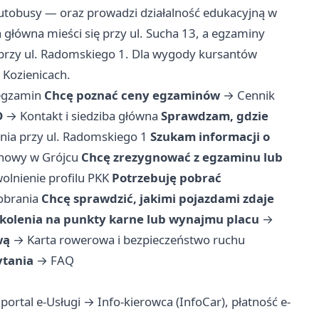
utobusy — oraz prowadzi działalność edukacyjną w
główna mieści się przy ul. Sucha 13, a egzaminy
 przy ul. Radomskiego 1. Dla wygody kursantów
 Kozienicach.
 egzamin
Chcę poznać ceny egzaminów
→
Cennik
D
→
Kontakt i siedziba główna
Sprawdzam, gdzie
ia przy ul. Radomskiego 1
Szukam informacji o
enowy w Grójcu
Chcę zrezygnować z egzaminu lub
olnienie profilu PKK
Potrzebuję pobrać
obrania
Chcę sprawdzić, jakimi pojazdami zdaje
kolenia na punkty karne lub wynajmu placu
→
wą
→
Karta rowerowa i bezpieczeństwo ruchu
ytania
→
FAQ
portal e-Usługi → Info-kierowca (InfoCar), płatność e-