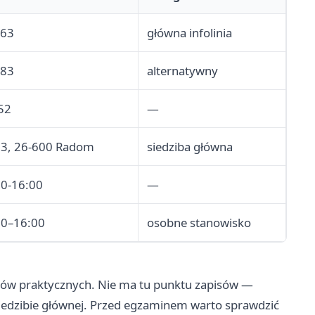
 63
główna infolinia
 83
alternatywny
52
—
 13, 26-600 Radom
siedziba główna
30-16:00
—
00–16:00
osobne stanowisko
inów praktycznych. Nie ma tu punktu zapisów —
 siedzibie głównej. Przed egzaminem warto sprawdzić