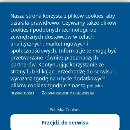
Nasza strona korzysta z plików cookies, aby
działała prawidłowo. Używamy także plików
cookies i podobnych technologii od
zewnętrznych dostawców w celach
Copyright © 2026 radomski24.pl Wszystkie prawa
analitycznych, marketingowych i
zastrzeżone.
społecznościowych. Informacje te mogą być
przetwarzane również przez naszych
partnerów. Kontynuując korzystanie ze
Polityka
Polityka
News
Autorzy
strony lub klikając „Przechodzę do serwisu",
Prywatności
Cookies
wyrażasz zgodę na użycie dodatkowych
plików cookies zgodnie z naszą
polityką
.
.
prywatności
Zaawansowane ustawienia
Polityka Cookies
Przejdź do serwisu