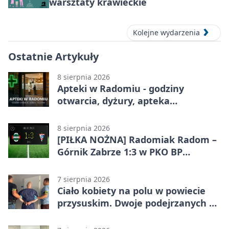
warsztaty krawieckie
Kolejne wydarzenia
Ostatnie Artykuły
8 sierpnia 2026
Apteki w Radomiu - godziny
otwarcia, dyżury, apteka
całodobowa
8 sierpnia 2026
[PIŁKA NOŻNA] Radomiak Radom –
Górnik Zabrze 1:3 w PKO BP
Ekstraklasie. Debiutant z dwoma
golami pogrążył gospodarzy
7 sierpnia 2026
Ciało kobiety na polu w powiecie
przysuskim. Dwoje podejrzanych w
areszcie