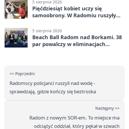
5 sierpnia 2026
Pięćdziesiąt kobiet uczy się
samoobrony. W Radomiu ruszyły
bezpłatne warsztaty
5 sierpnia 2026
Beach Ball Radom nad Borkami. 38
par powalczy w eliminacjach
mistrzostw Polski
<< Poprzedni
Radomscy policjanci ruszyli nad wodę -
sprawdzają, gdzie kończy się beztroska
Następny >>
Radom z nowym SOR-em. To miejsce ma
odciążyć oddział, który pękał w szwach