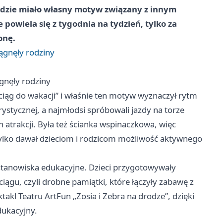
ędzie miało własny motyw związany z innym
powiela się z tygodnia na tydzień, tylko za
onę.
iągnęły rodziny
ągnęły rodziny
iąg do wakacji” i właśnie ten motyw wyznaczył rytm
urystycznej, a najmłodsi spróbowali jazdy na torze
 atrakcji. Była też ścianka wspinaczkowa, więc
tylko dawał dzieciom i rodzicom możliwość aktywnego
i stanowiska edukacyjne. Dzieci przygotowywały
ciągu, czyli drobne pamiątki, które łączyły zabawę z
akl Teatru ArtFun „Zosia i Zebra na drodze”, dzięki
ukacyjny.