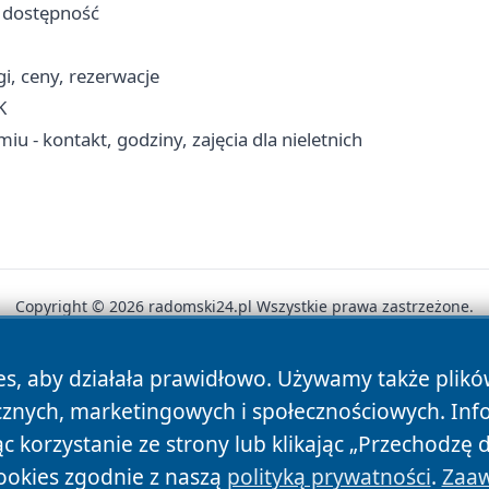
i dostępność
i, ceny, rezerwacje
K
 - kontakt, godziny, zajęcia dla nieletnich
Copyright © 2026 radomski24.pl Wszystkie prawa zastrzeżone.
es, aby działała prawidłowo. Używamy także plik
News
Autorzy
Polityka Prywatności
Polityka Cookie
cznych, marketingowych i społecznościowych. Inf
 korzystanie ze strony lub klikając „Przechodzę 
ookies zgodnie z naszą
polityką prywatności
.
Zaaw