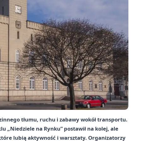
zinnego tłumu, ruchu i zabawy wokół transportu.
u „Niedziele na Rynku” postawił na kolej, ale
 które lubią aktywność i warsztaty. Organizatorzy