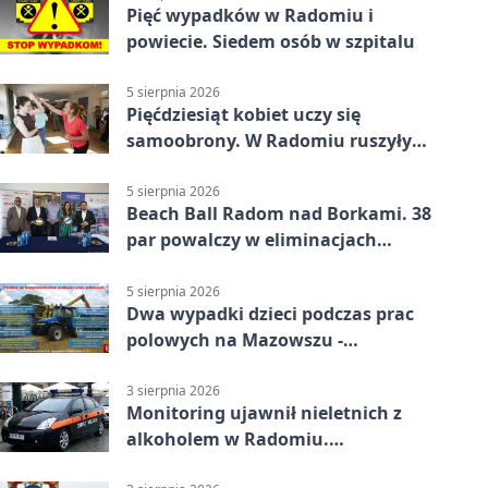
Pięć wypadków w Radomiu i
powiecie. Siedem osób w szpitalu
5 sierpnia 2026
Pięćdziesiąt kobiet uczy się
samoobrony. W Radomiu ruszyły
bezpłatne warsztaty
5 sierpnia 2026
Beach Ball Radom nad Borkami. 38
par powalczy w eliminacjach
mistrzostw Polski
5 sierpnia 2026
Dwa wypadki dzieci podczas prac
polowych na Mazowszu -
potrzebna była pomoc LPR
3 sierpnia 2026
Monitoring ujawnił nieletnich z
alkoholem w Radomiu.
Interweniowała Straż Miejska