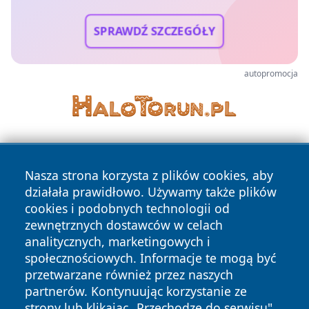
SPRAWDŹ SZCZEGÓŁY
autopromocja
Nasza strona korzysta z plików cookies, aby
działała prawidłowo. Używamy także plików
cookies i podobnych technologii od
zewnętrznych dostawców w celach
Copyright © 2026 radomski24.pl Wszystkie prawa
analitycznych, marketingowych i
zastrzeżone.
społecznościowych. Informacje te mogą być
przetwarzane również przez naszych
partnerów. Kontynuując korzystanie ze
Polityka
Polityka
News
Autorzy
strony lub klikając „Przechodzę do serwisu",
Prywatności
Cookies