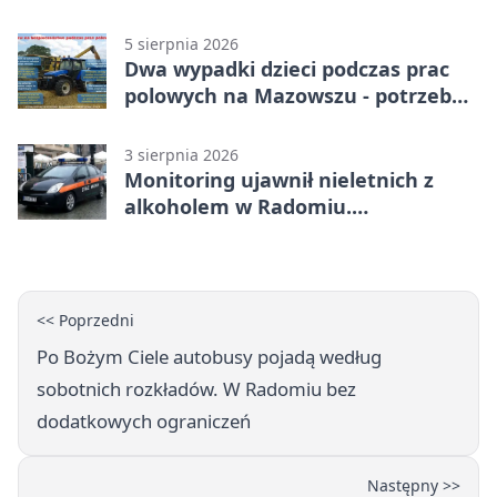
mistrzostw Polski
5 sierpnia 2026
Dwa wypadki dzieci podczas prac
polowych na Mazowszu - potrzebna
była pomoc LPR
3 sierpnia 2026
Monitoring ujawnił nieletnich z
alkoholem w Radomiu.
Interweniowała Straż Miejska
<< Poprzedni
Po Bożym Ciele autobusy pojadą według
sobotnich rozkładów. W Radomiu bez
dodatkowych ograniczeń
Następny >>