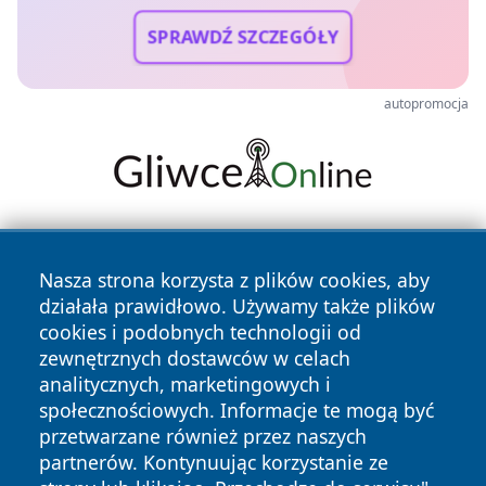
SPRAWDŹ SZCZEGÓŁY
autopromocja
Nasza strona korzysta z plików cookies, aby
działała prawidłowo. Używamy także plików
cookies i podobnych technologii od
zewnętrznych dostawców w celach
Copyright © 2026 radomski24.pl Wszystkie prawa
analitycznych, marketingowych i
zastrzeżone.
społecznościowych. Informacje te mogą być
przetwarzane również przez naszych
partnerów. Kontynuując korzystanie ze
Polityka
Polityka
News
Autorzy