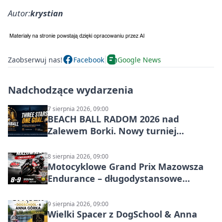
Autor:
krystian
Zaobserwuj nas!
Facebook
Google News
Nadchodzące wydarzenia
7 sierpnia 2026, 09:00
BEACH BALL RADOM 2026 nad
Zalewem Borki. Nowy turniej
siatkówki plażowej w Radomiu
8 sierpnia 2026, 09:00
Motocyklowe Grand Prix Mazowsza
Endurance – długodystansowe
wyścigi zespołowe
9 sierpnia 2026, 09:00
Wielki Spacer z DogSchool & Anna