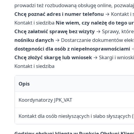
prowadzi też rozbudowaną obsługę online, pozwalają
Chcę poznać adres i numer telefonu
→
Kontakt i 
Kontakt i siedziba
Nie wiem, czy należę do tego u
Chcę załatwić sprawę bez wizyty
→
Sprawy, które
nośniku danych
→
Dostarczanie dokumentów elekt
dostępności dla osób z niepełnosprawnościami
Chcę złożyć skargę lub wniosek
→
Skargi i wniosk
Kontakt i siedziba
Opis
Koordynatorzy JPK_VAT
Kontakt dla osób niesłyszących i słabo słyszących 
Godziny obsługi klienta w Punkcie Obsługi Klien