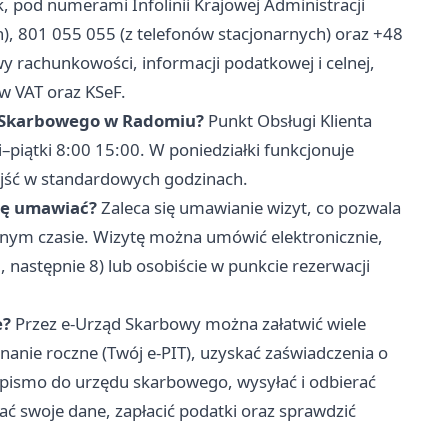
, pod numerami Infolinii Krajowej Administracji
, 801 055 055 (z telefonów stacjonarnych) oraz +48
wy rachunkowości, informacji podatkowej i celnej,
w VAT oraz KSeF.
u Skarbowego w Radomiu?
Punkt Obsługi Klienta
i–piątki 8:00 15:00. W poniedziałki funkcjonuje
yjść w standardowych godzinach.
się umawiać?
Zaleca się umawianie wizyt, co pozwala
nym czasie. Wizytę można umówić elektronicznie,
 następnie 8) lub osobiście w punkcie rezerwacji
e?
Przez e-Urząd Skarbowy można załatwić wiele
nanie roczne (Twój e-PIT), uzyskać zaświadczenia o
 pismo do urzędu skarbowego, wysyłać i odbierać
ać swoje dane, zapłacić podatki oraz sprawdzić