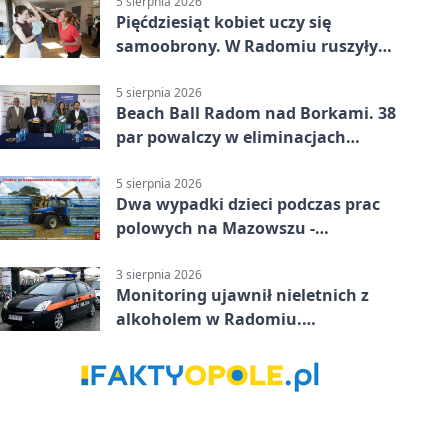
5 sierpnia 2026
Pięćdziesiąt kobiet uczy się
samoobrony. W Radomiu ruszyły
bezpłatne warsztaty
5 sierpnia 2026
Beach Ball Radom nad Borkami. 38
par powalczy w eliminacjach
mistrzostw Polski
5 sierpnia 2026
Dwa wypadki dzieci podczas prac
polowych na Mazowszu -
potrzebna była pomoc LPR
3 sierpnia 2026
Monitoring ujawnił nieletnich z
alkoholem w Radomiu.
Interweniowała Straż Miejska