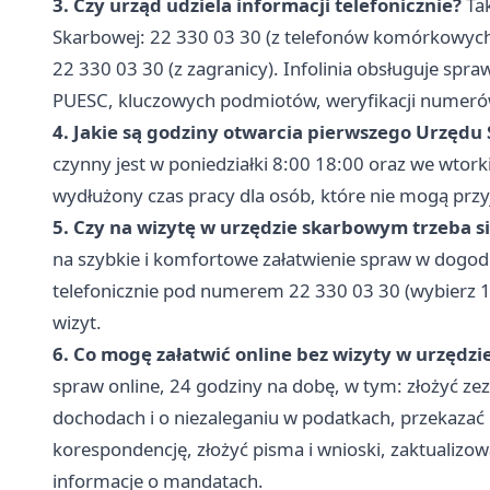
3. Czy urząd udziela informacji telefonicznie?
Tak
Skarbowej: 22 330 03 30 (z telefonów komórkowych)
22 330 03 30 (z zagranicy). Infolinia obsługuje spra
PUESC, kluczowych podmiotów, weryfikacji numeró
4. Jakie są godziny otwarcia pierwszego Urzęd
czynny jest w poniedziałki 8:00 18:00 oraz we wtork
wydłużony czas pracy dla osób, które nie mogą prz
5. Czy na wizytę w urzędzie skarbowym trzeba 
na szybkie i komfortowe załatwienie spraw w dogod
telefonicznie pod numerem 22 330 03 30 (wybierz 1,
wizyt.
6. Co mogę załatwić online bez wizyty w urzędzi
spraw online, 24 godziny na dobę, w tym: złożyć zez
dochodach i o niezaleganiu w podatkach, przekazać
korespondencję, złożyć pisma i wnioski, zaktualizow
informacje o mandatach.