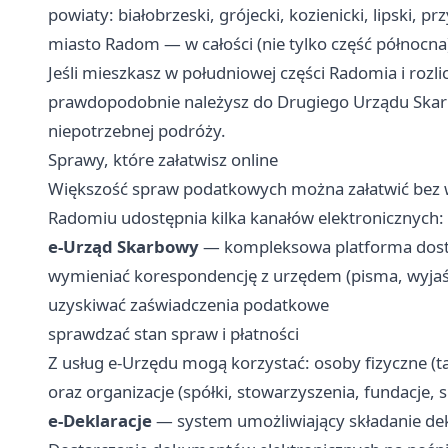
powiaty: białobrzeski, grójecki, kozienicki, lipski, p
miasto Radom — w całości (nie tylko część północna
Jeśli mieszkasz w południowej części Radomia i rozli
prawdopodobnie należysz do Drugiego Urządu Skarb
niepotrzebnej podróży.
Sprawy, które załatwisz online
Większość spraw podatkowych można załatwić bez 
Radomiu udostępnia kilka kanałów elektronicznych:
e-Urząd Skarbowy
— kompleksowa platforma dostę
wymieniać korespondencję z urzędem (pisma, wyjaśn
uzyskiwać zaświadczenia podatkowe
sprawdzać stan spraw i płatności
Z usług e-Urzędu mogą korzystać: osoby fizyczne (t
oraz organizacje (spółki, stowarzyszenia, fundacje, s
e-Deklaracje
— system umożliwiający składanie dek