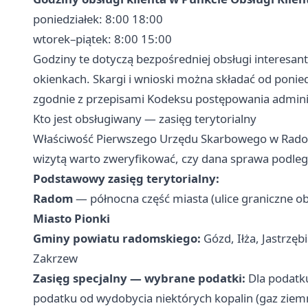
poniedziałek: 8:00 18:00
wtorek–piątek: 8:00 15:00
Godziny te dotyczą bezpośredniej obsługi interesan
okienkach. Skargi i wnioski można składać od ponied
zgodnie z przepisami Kodeksu postępowania admini
Kto jest obsługiwany — zasięg terytorialny
Właściwość Pierwszego Urzędu Skarbowego w Radomiu
wizytą warto zweryfikować, czy dana sprawa podleg
Podstawowy zasięg terytorialny:
Radom
— północna część miasta (ulice graniczne obj
Miasto Pionki
Gminy powiatu radomskiego:
Gózd, Iłża, Jastrzębi
Zakrzew
Zasięg specjalny — wybrane podatki:
Dla podatku
podatku od wydobycia niektórych kopalin (gaz ziem