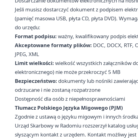
Dostarczanie dokumentów elektronicznych na nośn
Jeśli musisz dostarczyć dokument z podpisem elektr
(pamięć masowa USB, płyta CD, płyta DVD). Wymag
do urzędu:
Format podpisu:
ważny, kwalifikowany podpis elek
Akceptowane formaty plików:
DOC, DOCX, RTF, OD
JPEG, XML
Limit wielkości:
wielkość wszystkich załączników 
elektronicznego) nie może przekroczyć 5 MB
Bezpieczeństwo:
dokumenty lub nośniki zawierają
odrzucane i nie zostaną rozpatrzone
Dostępność dla osób z niepełnosprawnościami
Tłumacz Polskiego Języka Migowego (PJM)
Zgodnie z ustawą o języku migowym i innych środk
Urząd Skarbowy w Radomiu rozszerzył katalog usłu
słyszącym kontakt z urzędem. Kontakt możliwy jes