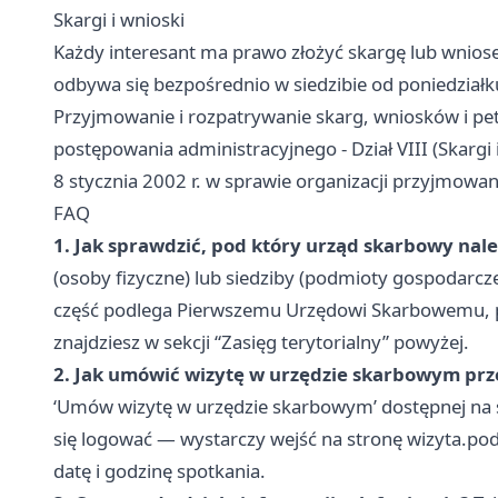
Skargi i wnioski
Każdy interesant ma prawo złożyć skargę lub wnios
odbywa się bezpośrednio w siedzibie od poniedziałk
Przyjmowanie i rozpatrywanie skarg, wniosków i pe
postępowania administracyjnego - Dział VIII (Skargi
8 stycznia 2002 r. w sprawie organizacji przyjmowan
FAQ
1. Jak sprawdzić, pod który urząd skarbowy nal
(osoby fizyczne) lub siedziby (podmioty gospodarcz
część podlega Pierwszemu Urzędowi Skarbowemu, p
znajdziesz w sekcji “Zasięg terytorialny” powyżej.
2. Jak umówić wizytę w urzędzie skarbowym prz
‘Umów wizytę w urzędzie skarbowym’ dostępnej na st
się logować — wystarczy wejść na stronę wizyta.pod
datę i godzinę spotkania.