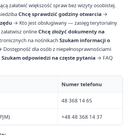
cą załatwić większość spraw bez wizyty osobistej.
siedziba
Chcę sprawdzić godziny otwarcia
→
rzędu
→
Kto jest obsługiwany — zasięg terytorialny
 załatwisz online
Chcę złożyć dokumenty na
ronicznych na nośnikach
Szukam informacji o
→
Dostępność dla osób z niepełnosprawnościami
i
Szukam odpowiedzi na częste pytania
→
FAQ
Numer telefonu
48 368 14 65
(PJM)
+48 48 368 14 37
ta: