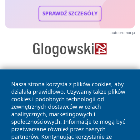
SPRAWDŹ SZCZEGÓŁY
autopromocja
Nasza strona korzysta z plików cookies, aby
działała prawidłowo. Używamy także plików
cookies i podobnych technologii od
zewnętrznych dostawców w celach
Copyright © 2026 radomski24.pl Wszystkie prawa
analitycznych, marketingowych i
zastrzeżone.
społecznościowych. Informacje te mogą być
przetwarzane również przez naszych
partnerów. Kontynuując korzystanie ze
Polityka
Polityka