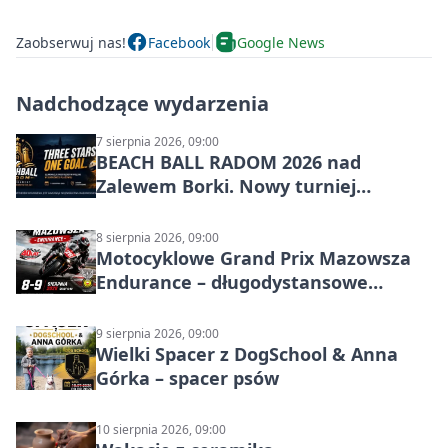
Zaobserwuj nas!
Facebook
Google News
Nadchodzące wydarzenia
7 sierpnia 2026, 09:00
BEACH BALL RADOM 2026 nad
Zalewem Borki. Nowy turniej
siatkówki plażowej w Radomiu
8 sierpnia 2026, 09:00
Motocyklowe Grand Prix Mazowsza
Endurance – długodystansowe
wyścigi zespołowe
9 sierpnia 2026, 09:00
Wielki Spacer z DogSchool & Anna
Górka – spacer psów
10 sierpnia 2026, 09:00