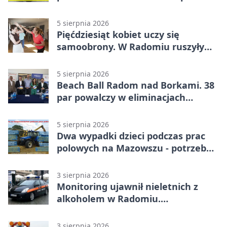
5 sierpnia 2026
Pięćdziesiąt kobiet uczy się
samoobrony. W Radomiu ruszyły
bezpłatne warsztaty
5 sierpnia 2026
Beach Ball Radom nad Borkami. 38
par powalczy w eliminacjach
mistrzostw Polski
5 sierpnia 2026
Dwa wypadki dzieci podczas prac
polowych na Mazowszu - potrzebna
była pomoc LPR
3 sierpnia 2026
Monitoring ujawnił nieletnich z
alkoholem w Radomiu.
Interweniowała Straż Miejska
3 sierpnia 2026