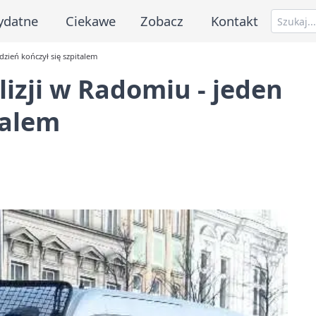
ydatne
Ciekawe
Zobacz
Kontakt
dzień kończył się szpitalem
lizji w Radomiu - jeden
talem