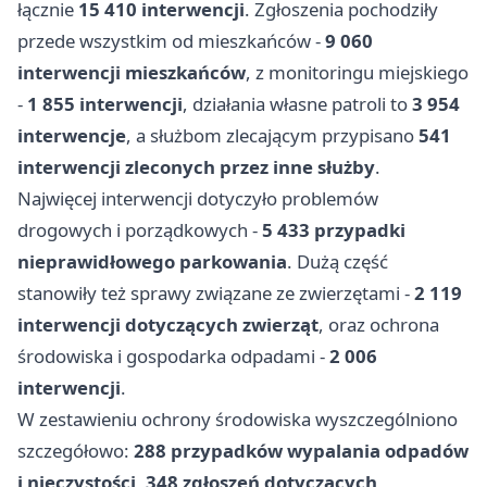
łącznie
15 410 interwencji
. Zgłoszenia pochodziły
przede wszystkim od mieszkańców -
9 060
interwencji mieszkańców
, z monitoringu miejskiego
-
1 855 interwencji
, działania własne patroli to
3 954
interwencje
, a służbom zlecającym przypisano
541
interwencji zleconych przez inne służby
.
Najwięcej interwencji dotyczyło problemów
drogowych i porządkowych -
5 433 przypadki
nieprawidłowego parkowania
. Dużą część
stanowiły też sprawy związane ze zwierzętami -
2 119
interwencji dotyczących zwierząt
, oraz ochrona
środowiska i gospodarka odpadami -
2 006
interwencji
.
W zestawieniu ochrony środowiska wyszczególniono
szczegółowo:
288 przypadków wypalania odpadów
i nieczystości
,
348 zgłoszeń dotyczących