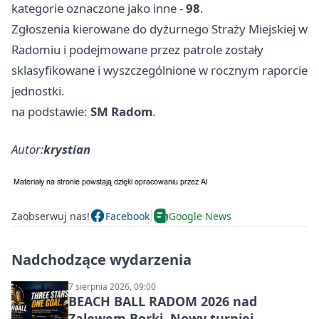
kategorie oznaczone jako inne -
98
.
Zgłoszenia kierowane do dyżurnego Straży Miejskiej w
Radomiu i podejmowane przez patrole zostały
sklasyfikowane i wyszczególnione w rocznym raporcie
jednostki.
na podstawie:
SM Radom
.
Autor:
krystian
Zaobserwuj nas!
Facebook
Google News
Nadchodzące wydarzenia
7 sierpnia 2026, 09:00
BEACH BALL RADOM 2026 nad
Zalewem Borki. Nowy turniej