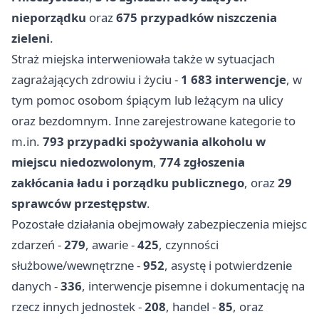
nieporządku
oraz
675 przypadków niszczenia
zieleni
.
Straż miejska interweniowała także w sytuacjach
zagrażających zdrowiu i życiu -
1 683 interwencje
, w
tym pomoc osobom śpiącym lub leżącym na ulicy
oraz bezdomnym. Inne zarejestrowane kategorie to
m.in.
793 przypadki spożywania alkoholu w
miejscu niedozwolonym
,
774 zgłoszenia
zakłócania ładu i porządku publicznego
, oraz
29
sprawców przestępstw
.
Pozostałe działania obejmowały zabezpieczenia miejsc
zdarzeń -
279
, awarie -
425
, czynności
służbowe/wewnętrzne -
952
, asystę i potwierdzenie
danych -
336
, interwencje pisemne i dokumentację na
rzecz innych jednostek -
208
, handel -
85
, oraz