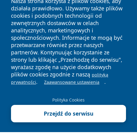
Nasza strona korzysta z plików cookies, aby
działała prawidłowo. Używamy także plików
cookies i podobnych technologii od
zewnętrznych dostawców w celach
analitycznych, marketingowych i
społecznościowych. Informacje te mogą być
przetwarzane również przez naszych
Copyright © 2026 radomski24.pl Wszystkie prawa
partnerów. Kontynuując korzystanie ze
zastrzeżone.
strony lub klikając „Przechodzę do serwisu",
wyrażasz zgodę na użycie dodatkowych
plików cookies zgodnie z naszą
polityką
Polityka
Polityka
.
.
News
Autorzy
prywatności
Zaawansowane ustawienia
Prywatności
Cookies
Polityka Cookies
Przejdź do serwisu