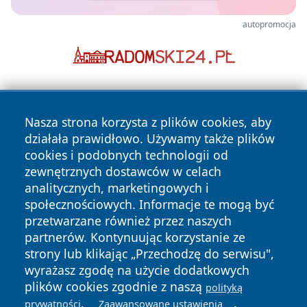
autopromocja
Nasza strona korzysta z plików cookies, aby
działała prawidłowo. Używamy także plików
cookies i podobnych technologii od
zewnętrznych dostawców w celach
Copyright © 2026 radomski24.pl Wszystkie prawa
analitycznych, marketingowych i
zastrzeżone.
społecznościowych. Informacje te mogą być
przetwarzane również przez naszych
partnerów. Kontynuując korzystanie ze
Polityka
Polityka
News
Autorzy
strony lub klikając „Przechodzę do serwisu",
Prywatności
Cookies
wyrażasz zgodę na użycie dodatkowych
plików cookies zgodnie z naszą
polityką
.
.
prywatności
Zaawansowane ustawienia