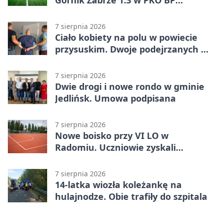
Ekstraklasie. Debiutant z dwoma
golami pogrążył gospodarzy
7 sierpnia 2026
Ciało kobiety na polu w powiecie
przysuskim. Dwoje podejrzanych w
areszcie
7 sierpnia 2026
Dwie drogi i nowe rondo w gminie
Jedlińsk. Umowa podpisana
7 sierpnia 2026
Nowe boisko przy VI LO w
Radomiu. Uczniowie zyskali
sportową bazę
7 sierpnia 2026
14-latka wiozła koleżankę na
hulajnodze. Obie trafiły do szpitala