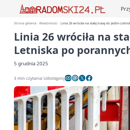
Prz
Strona główna
Wiadomości
Linia 26 wróciła na stałą trasę do Jedlni-Let
Linia 26 wróciła na sta
Letniska po porannyc
5 grudnia 2025
3 min czytania
Udostępnij