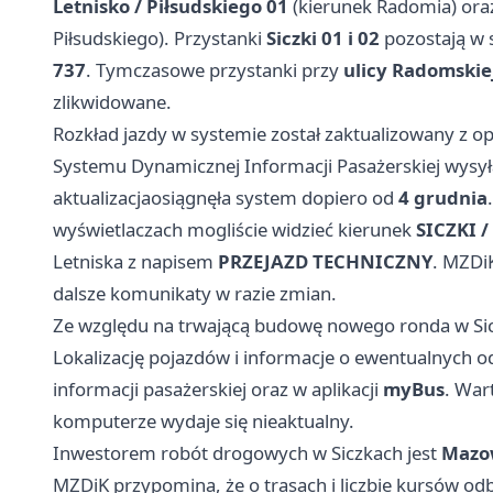
Letnisko / Piłsudskiego 01
(kierunek Radomia) or
Piłsudskiego). Przystanki
Siczki 01 i 02
pozostają w s
737
. Tymczasowe przystanki przy
ulicy Radomskie
zlikwidowane.
Rozkład jazdy w systemie został zaktualizowany z o
Systemu Dynamicznej Informacji Pasażerskiej wysy
aktualizacjaosiągnęła system dopiero od
4 grudnia
wyświetlaczach mogliście widzieć kierunek
SICZKI /
Letniska z napisem
PRZEJAZD TECHNICZNY
. MZDi
dalsze komunikaty w razie zmian.
Ze względu na trwającą budowę nowego ronda w Sic
Lokalizację pojazdów i informacje o ewentualnych 
informacji pasażerskiej oraz w aplikacji
myBus
. War
komputerze wydaje się nieaktualny.
Inwestorem robót drogowych w Siczkach jest
Mazow
MZDiK przypomina, że o trasach i liczbie kursów 