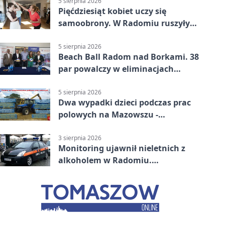
5 sierpnia 2026
Pięćdziesiąt kobiet uczy się
samoobrony. W Radomiu ruszyły
bezpłatne warsztaty
5 sierpnia 2026
Beach Ball Radom nad Borkami. 38
par powalczy w eliminacjach
mistrzostw Polski
5 sierpnia 2026
Dwa wypadki dzieci podczas prac
polowych na Mazowszu -
potrzebna była pomoc LPR
3 sierpnia 2026
Monitoring ujawnił nieletnich z
alkoholem w Radomiu.
Interweniowała Straż Miejska