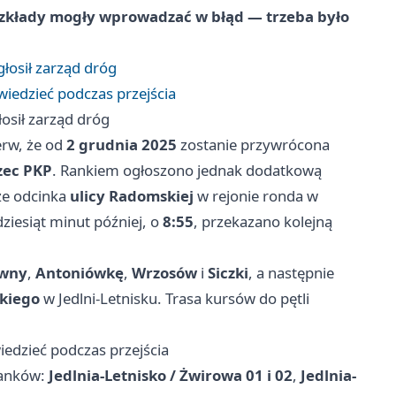
rozkłady mogły wprowadzać w błąd — trzeba było
łosił zarząd dróg
wiedzieć podczas przejścia
osił zarząd dróg
erw, że od
2 grudnia 2025
zostanie przywrócona
zec PKP
. Rankiem ogłoszono jednak dodatkową
ze odcinka
ulicy Radomskiej
w rejonie ronda w
ziesiąt minut później, o
8:55
, przekazano kolejną
.
owny
,
Antoniówkę
,
Wrzosów
i
Siczki
, a następnie
skiego
w Jedlni-Letnisku. Trasa kursów do pętli
iedzieć podczas przejścia
tanków:
Jedlnia-Letnisko / Żwirowa 01 i 02
,
Jedlnia-