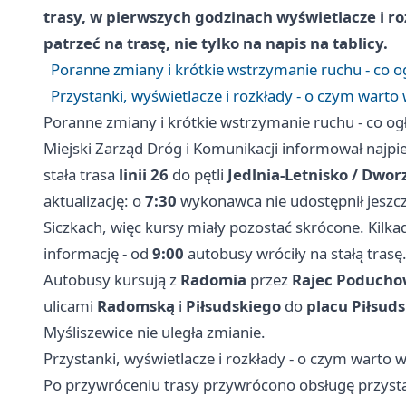
trasy, w pierwszych godzinach wyświetlacze i 
patrzeć na trasę, nie tylko na napis na tablicy.
Poranne zmiany i krótkie wstrzymanie ruchu - co og
Przystanki, wyświetlacze i rozkłady - o czym warto 
Poranne zmiany i krótkie wstrzymanie ruchu - co ogł
Miejski Zarząd Dróg i Komunikacji informował najpi
stała trasa
linii 26
do pętli
Jedlnia-Letnisko / Dwor
aktualizację: o
7:30
wykonawca nie udostępnił jeszc
Siczkach, więc kursy miały pozostać skrócone. Kilkad
informację - od
9:00
autobusy wróciły na stałą trasę
Autobusy kursują z
Radomia
przez
Rajec Poduch
ulicami
Radomską
i
Piłsudskiego
do
placu Piłsud
Myśliszewice nie uległa zmianie.
Przystanki, wyświetlacze i rozkłady - o czym warto w
Po przywróceniu trasy przywrócono obsługę przys