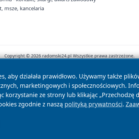
t, msze, kancelaria
Copyright © 2026 radomski24.pl Wszystkie prawa zastrzeżone.
es, aby działała prawidłowo. Używamy także plik
News
Autorzy
Polityka Prywatności
Polityka Cookie
cznych, marketingowych i społecznościowych. Inf
 korzystanie ze strony lub klikając „Przechodzę 
ookies zgodnie z naszą
polityką prywatności
.
Zaaw