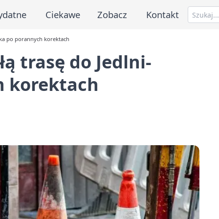
ydatne
Ciekawe
Zobacz
Kontakt
niska po porannych korektach
łą trasę do Jedlni-
h korektach