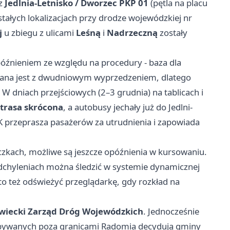
az
Jedlnia-Letnisko / Dworzec PKP 01
(pętla na placu
tałych lokalizacjach przy drodze wojewódzkiej nr
j
u zbiegu z ulicami
Leśną
i
Nadrzeczną
zostały
późnieniem ze względu na procedury - baza dla
łana jest z dwudniowym wyprzedzeniem, dlatego
. W dniach przejściowych (2–3 grudnia) na tablicach i
 trasa skrócona
, a autobusy jechały już do Jedlni-
K przeprasza pasażerów za utrudnienia i zapowiada
zkach, możliwe są jeszcze opóźnienia w kursowaniu.
odchyleniach można śledzić w systemie dynamicznej
to też odświeżyć przeglądarkę, gdy rozkład na
iecki Zarząd Dróg Wojewódzkich
. Jednocześnie
odbywanych poza granicami Radomia decydują gminy