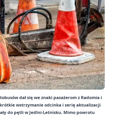
obusów dał się we znaki pasażerom z Radomia i
rótkie wstrzymanie odcinka i serię aktualizacji
y do pętli w Jedlni-Letnisku. Mimo powrotu