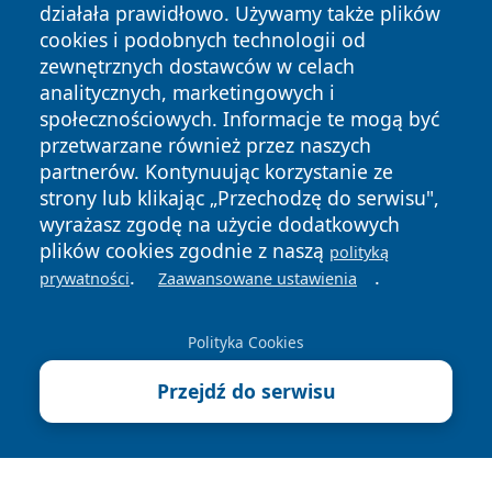
działała prawidłowo. Używamy także plików
cookies i podobnych technologii od
zewnętrznych dostawców w celach
analitycznych, marketingowych i
Copyright © 2026 radomski24.pl Wszystkie prawa
społecznościowych. Informacje te mogą być
zastrzeżone.
przetwarzane również przez naszych
partnerów. Kontynuując korzystanie ze
strony lub klikając „Przechodzę do serwisu",
Polityka
Polityka
News
Autorzy
wyrażasz zgodę na użycie dodatkowych
Prywatności
Cookies
plików cookies zgodnie z naszą
polityką
.
.
prywatności
Zaawansowane ustawienia
Polityka Cookies
Przejdź do serwisu