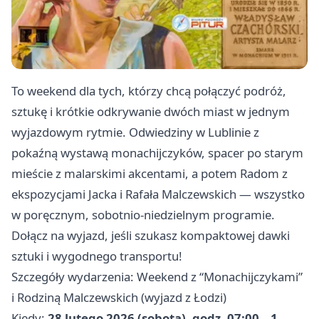
To weekend dla tych, którzy chcą połączyć podróż,
sztukę i krótkie odkrywanie dwóch miast w jednym
wyjazdowym rytmie. Odwiedziny w Lublinie z
pokaźną wystawą monachijczyków, spacer po starym
mieście z malarskimi akcentami, a potem Radom z
ekspozycjami Jacka i Rafała Malczewskich — wszystko
w poręcznym, sobotnio‑niedzielnym programie.
Dołącz na wyjazd, jeśli szukasz kompaktowej dawki
sztuki i wygodnego transportu!
Szczegóły wydarzenia: Weekend z “Monachijczykami”
i Rodziną Malczewskich (wyjazd z Łodzi)
Kiedy:
28 lutego 2026 (sobota), godz. 07:00 – 1