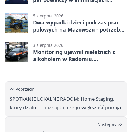
mistrzostw Polski
5 sierpnia 2026
Dwa wypadki dzieci podczas prac
polowych na Mazowszu - potrzebna
była pomoc LPR
3 sierpnia 2026
Monitoring ujawnił nieletnich z
alkoholem w Radomiu.
Interweniowała Straż Miejska
<< Poprzedni
SPOTKANIE LOKALNE RADOM: Home Staging,
który działa — poznaj to, czego większość pomija
Następny >>