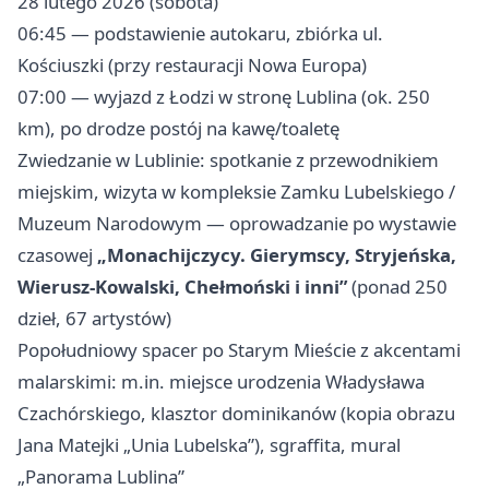
28 lutego 2026 (sobota)
06:45 — podstawienie autokaru, zbiórka ul.
Kościuszki (przy restauracji Nowa Europa)
07:00 — wyjazd z Łodzi w stronę Lublina (ok. 250
km), po drodze postój na kawę/toaletę
Zwiedzanie w Lublinie: spotkanie z przewodnikiem
miejskim, wizyta w kompleksie Zamku Lubelskiego /
Muzeum Narodowym — oprowadzanie po wystawie
czasowej
„Monachijczycy. Gierymscy, Stryjeńska,
Wierusz‑Kowalski, Chełmoński i inni”
(ponad 250
dzieł, 67 artystów)
Popołudniowy spacer po Starym Mieście z akcentami
malarskimi: m.in. miejsce urodzenia Władysława
Czachórskiego, klasztor dominikanów (kopia obrazu
Jana Matejki „Unia Lubelska”), sgraffita, mural
„Panorama Lublina”