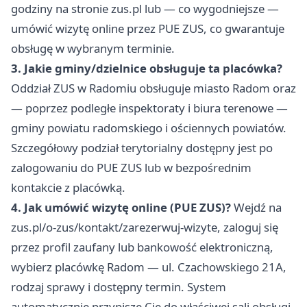
godziny na stronie
zus.pl
lub — co wygodniejsze —
umówić wizytę online przez PUE ZUS, co gwarantuje
obsługę w wybranym terminie.
3. Jakie gminy/dzielnice obsługuje ta placówka?
Oddział ZUS w Radomiu obsługuje miasto Radom oraz
— poprzez podległe inspektoraty i biura terenowe —
gminy powiatu radomskiego i ościennych powiatów.
Szczegółowy podział terytorialny dostępny jest po
zalogowaniu do PUE ZUS lub w bezpośrednim
kontakcie z placówką.
4. Jak umówić wizytę online (PUE ZUS)?
Wejdź na
zus.pl/o-zus/kontakt/zarezerwuj-wizyte
, zaloguj się
przez profil zaufany lub bankowość elektroniczną,
wybierz placówkę Radom — ul. Czachowskiego 21A,
rodzaj sprawy i dostępny termin. System
automatycznie przypisze Cię do właściwej sali obsługi.