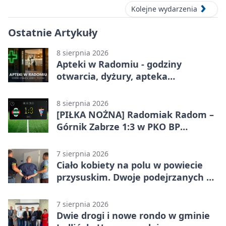
Kolejne wydarzenia
Ostatnie Artykuły
8 sierpnia 2026
Apteki w Radomiu - godziny
otwarcia, dyżury, apteka
całodobowa
8 sierpnia 2026
[PIŁKA NOŻNA] Radomiak Radom –
Górnik Zabrze 1:3 w PKO BP
Ekstraklasie. Debiutant z dwoma
golami pogrążył gospodarzy
7 sierpnia 2026
Ciało kobiety na polu w powiecie
przysuskim. Dwoje podejrzanych w
areszcie
7 sierpnia 2026
Dwie drogi i nowe rondo w gminie