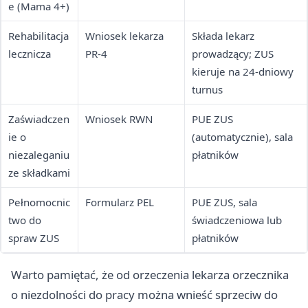
e (Mama 4+)
Rehabilitacja
Wniosek lekarza
Składa lekarz
lecznicza
PR-4
prowadzący; ZUS
kieruje na 24-dniowy
turnus
Zaświadczen
Wniosek RWN
PUE ZUS
ie o
(automatycznie), sala
niezaleganiu
płatników
ze składkami
Pełnomocnic
Formularz PEL
PUE ZUS, sala
two do
świadczeniowa lub
spraw ZUS
płatników
Warto pamiętać, że od orzeczenia lekarza orzecznika
o niezdolności do pracy można wnieść sprzeciw do