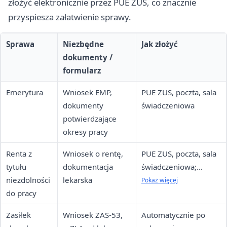
złożyć elektronicznie przez PUE ZUS, co znacznie
przyspiesza załatwienie sprawy.
Sprawa
Niezbędne
Jak złożyć
dokumenty /
formularz
Emerytura
Wniosek EMP,
PUE ZUS, poczta, sala
dokumenty
świadczeniowa
potwierdzające
okresy pracy
Renta z
Wniosek o rentę,
PUE ZUS, poczta, sala
tytułu
dokumentacja
świadczeniowa;
niezdolności
lekarska
orzeczenie wydaje
Pokaż więcej
do pracy
lekarz orzecznik ZUS
Zasiłek
Wniosek ZAS-53,
Automatycznie po