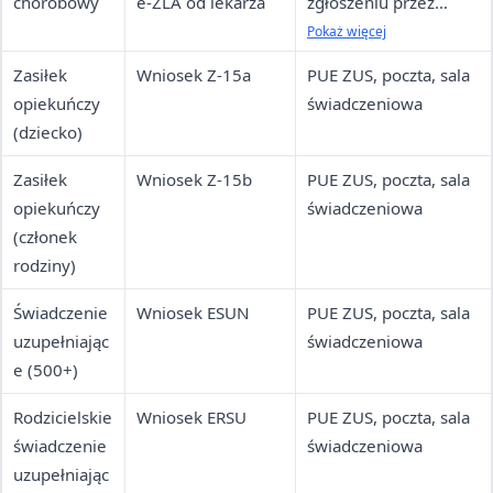
chorobowy
e-ZLA od lekarza
zgłoszeniu przez
pracodawcę; wniosek
Pokaż więcej
do ZUS gdy brak
Zasiłek
Wniosek Z-15a
PUE ZUS, poczta, sala
zgłoszenia
opiekuńczy
świadczeniowa
(dziecko)
Zasiłek
Wniosek Z-15b
PUE ZUS, poczta, sala
opiekuńczy
świadczeniowa
(członek
rodziny)
Świadczenie
Wniosek ESUN
PUE ZUS, poczta, sala
uzupełniając
świadczeniowa
e (500+)
Rodzicielskie
Wniosek ERSU
PUE ZUS, poczta, sala
świadczenie
świadczeniowa
uzupełniając