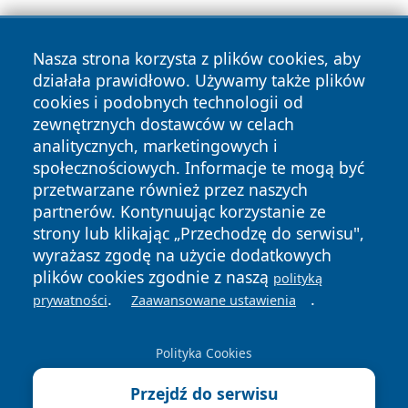
Nasza strona korzysta z plików cookies, aby
działała prawidłowo. Używamy także plików
cookies i podobnych technologii od
zewnętrznych dostawców w celach
Copyright © 2026 radomski24.pl Wszystkie prawa
analitycznych, marketingowych i
zastrzeżone.
społecznościowych. Informacje te mogą być
przetwarzane również przez naszych
partnerów. Kontynuując korzystanie ze
Polityka
Polityka
News
Autorzy
strony lub klikając „Przechodzę do serwisu",
Prywatności
Cookies
wyrażasz zgodę na użycie dodatkowych
plików cookies zgodnie z naszą
polityką
.
.
prywatności
Zaawansowane ustawienia
Polityka Cookies
Przejdź do serwisu