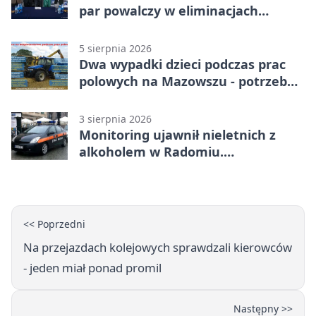
par powalczy w eliminacjach
mistrzostw Polski
5 sierpnia 2026
Dwa wypadki dzieci podczas prac
polowych na Mazowszu - potrzebna
była pomoc LPR
3 sierpnia 2026
Monitoring ujawnił nieletnich z
alkoholem w Radomiu.
Interweniowała Straż Miejska
<< Poprzedni
Na przejazdach kolejowych sprawdzali kierowców
- jeden miał ponad promil
Następny >>