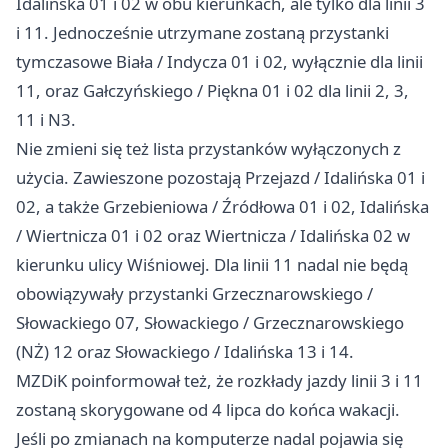
Idalińska 01 i 02 w obu kierunkach, ale tylko dla linii 3
i 11. Jednocześnie utrzymane zostaną przystanki
tymczasowe Biała / Indycza 01 i 02, wyłącznie dla linii
11, oraz Gałczyńskiego / Piękna 01 i 02 dla linii 2, 3,
11 i N3.
Nie zmieni się też lista przystanków wyłączonych z
użycia. Zawieszone pozostają Przejazd / Idalińska 01 i
02, a także Grzebieniowa / Źródłowa 01 i 02, Idalińska
/ Wiertnicza 01 i 02 oraz Wiertnicza / Idalińska 02 w
kierunku ulicy Wiśniowej. Dla linii 11 nadal nie będą
obowiązywały przystanki Grzecznarowskiego /
Słowackiego 07, Słowackiego / Grzecznarowskiego
(NŻ) 12 oraz Słowackiego / Idalińska 13 i 14.
MZDiK poinformował też, że rozkłady jazdy linii 3 i 11
zostaną skorygowane od 4 lipca do końca wakacji.
Jeśli po zmianach na komputerze nadal pojawia się