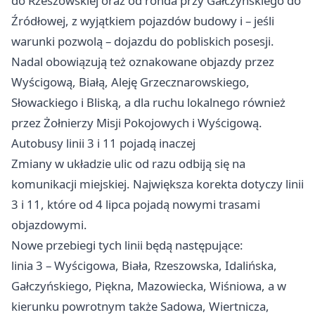
do Rzeszowskiej oraz od ronda przy Gałczyńskiego do
Źródłowej, z wyjątkiem pojazdów budowy i – jeśli
warunki pozwolą – dojazdu do pobliskich posesji.
Nadal obowiązują też oznakowane objazdy przez
Wyścigową, Białą, Aleję Grzecznarowskiego,
Słowackiego i Bliską, a dla ruchu lokalnego również
przez Żołnierzy Misji Pokojowych i Wyścigową.
Autobusy linii 3 i 11 pojadą inaczej
Zmiany w układzie ulic od razu odbiją się na
komunikacji miejskiej. Największa korekta dotyczy linii
3 i 11, które od 4 lipca pojadą nowymi trasami
objazdowymi.
Nowe przebiegi tych linii będą następujące:
linia 3 – Wyścigowa, Biała, Rzeszowska, Idalińska,
Gałczyńskiego, Piękna, Mazowiecka, Wiśniowa, a w
kierunku powrotnym także Sadowa, Wiertnicza,