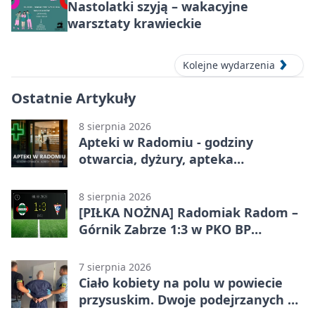
Nastolatki szyją – wakacyjne
warsztaty krawieckie
Kolejne wydarzenia
Ostatnie Artykuły
8 sierpnia 2026
Apteki w Radomiu - godziny
otwarcia, dyżury, apteka
całodobowa
8 sierpnia 2026
[PIŁKA NOŻNA] Radomiak Radom –
Górnik Zabrze 1:3 w PKO BP
Ekstraklasie. Debiutant z dwoma
golami pogrążył gospodarzy
7 sierpnia 2026
Ciało kobiety na polu w powiecie
przysuskim. Dwoje podejrzanych w