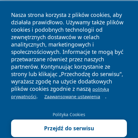
Nasza strona korzysta z plików cookies, aby
działała prawidłowo. Używamy także plików
cookies i podobnych technologii od
zewnętrznych dostawców w celach
Copyright © 2026 radomski24.pl Wszystkie prawa
analitycznych, marketingowych i
zastrzeżone.
społecznościowych. Informacje te mogą być
przetwarzane również przez naszych
partnerów. Kontynuując korzystanie ze
Polityka
Polityka
News
Autorzy
strony lub klikając „Przechodzę do serwisu",
Prywatności
Cookies
wyrażasz zgodę na użycie dodatkowych
plików cookies zgodnie z naszą
polityką
.
.
prywatności
Zaawansowane ustawienia
Polityka Cookies
Przejdź do serwisu