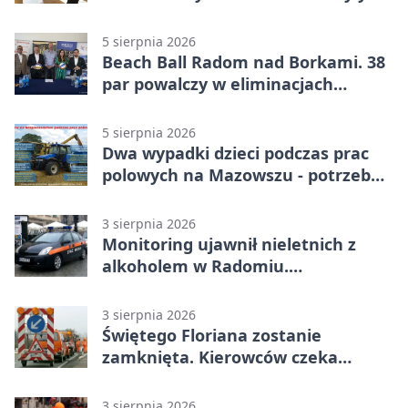
bezpłatne warsztaty
5 sierpnia 2026
Beach Ball Radom nad Borkami. 38
par powalczy w eliminacjach
mistrzostw Polski
5 sierpnia 2026
Dwa wypadki dzieci podczas prac
polowych na Mazowszu - potrzebna
była pomoc LPR
3 sierpnia 2026
Monitoring ujawnił nieletnich z
alkoholem w Radomiu.
Interweniowała Straż Miejska
3 sierpnia 2026
Świętego Floriana zostanie
zamknięta. Kierowców czeka
objazd przez trzy ulice
3 sierpnia 2026