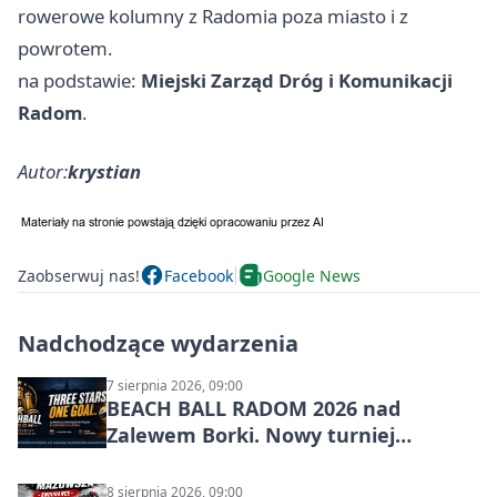
rowerowe kolumny z Radomia poza miasto i z
powrotem.
na podstawie:
Miejski Zarząd Dróg i Komunikacji
Radom
.
Autor:
krystian
Zaobserwuj nas!
Facebook
Google News
Nadchodzące wydarzenia
7 sierpnia 2026, 09:00
BEACH BALL RADOM 2026 nad
Zalewem Borki. Nowy turniej
siatkówki plażowej w Radomiu
8 sierpnia 2026, 09:00