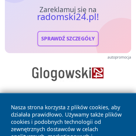
Zareklamuj się na
radomski24.pl!
SPRAWDŹ SZCZEGÓŁY
autopromocja
Nasza strona korzysta z plików cookies, aby
działała prawidłowo. Używamy także plików
cookies i podobnych technologii od
zewnętrznych dostawców w celach
Copyright © 2026 radomski24.pl Wszystkie prawa