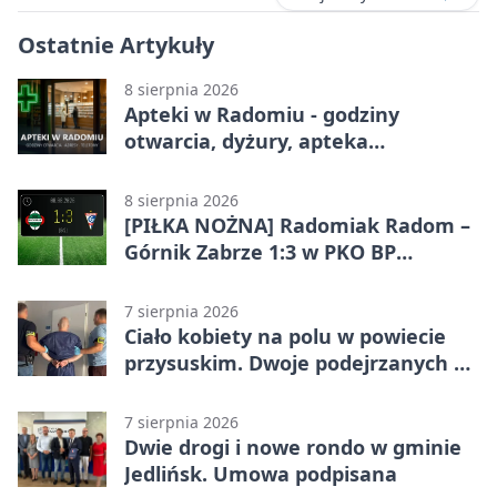
Ostatnie Artykuły
8 sierpnia 2026
Apteki w Radomiu - godziny
otwarcia, dyżury, apteka
całodobowa
8 sierpnia 2026
[PIŁKA NOŻNA] Radomiak Radom –
Górnik Zabrze 1:3 w PKO BP
Ekstraklasie. Debiutant z dwoma
golami pogrążył gospodarzy
7 sierpnia 2026
Ciało kobiety na polu w powiecie
przysuskim. Dwoje podejrzanych w
areszcie
7 sierpnia 2026
Dwie drogi i nowe rondo w gminie
Jedlińsk. Umowa podpisana