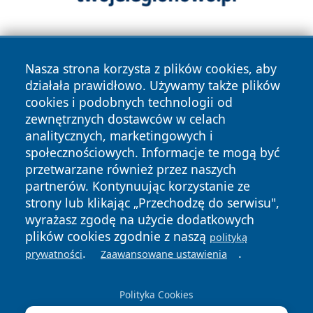
Nasza strona korzysta z plików cookies, aby
działała prawidłowo. Używamy także plików
cookies i podobnych technologii od
zewnętrznych dostawców w celach
Copyright © 2026 radomski24.pl Wszystkie prawa
analitycznych, marketingowych i
zastrzeżone.
społecznościowych. Informacje te mogą być
przetwarzane również przez naszych
partnerów. Kontynuując korzystanie ze
Polityka
Polityka
News
Autorzy
strony lub klikając „Przechodzę do serwisu",
Prywatności
Cookies
wyrażasz zgodę na użycie dodatkowych
plików cookies zgodnie z naszą
polityką
.
.
prywatności
Zaawansowane ustawienia
Polityka Cookies