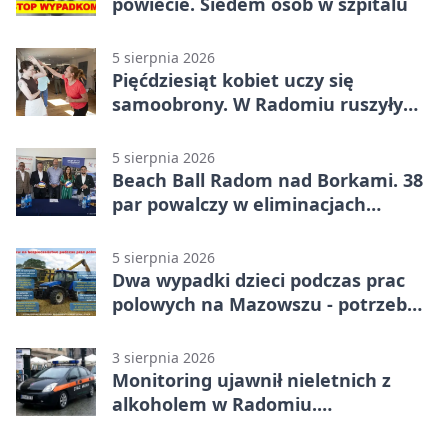
powiecie. Siedem osób w szpitalu
5 sierpnia 2026
Pięćdziesiąt kobiet uczy się
samoobrony. W Radomiu ruszyły
bezpłatne warsztaty
5 sierpnia 2026
Beach Ball Radom nad Borkami. 38
par powalczy w eliminacjach
mistrzostw Polski
5 sierpnia 2026
Dwa wypadki dzieci podczas prac
polowych na Mazowszu - potrzebna
była pomoc LPR
3 sierpnia 2026
Monitoring ujawnił nieletnich z
alkoholem w Radomiu.
Interweniowała Straż Miejska