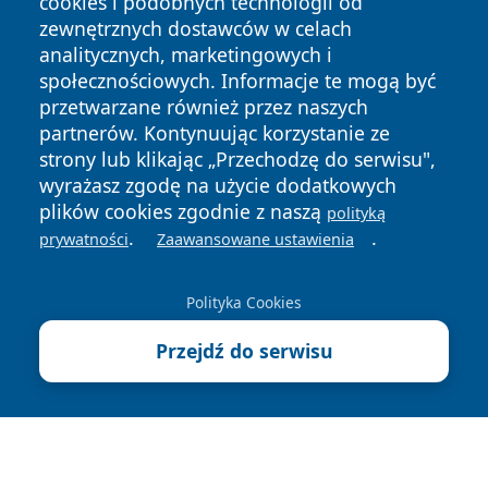
cookies i podobnych technologii od
zewnętrznych dostawców w celach
analitycznych, marketingowych i
społecznościowych. Informacje te mogą być
przetwarzane również przez naszych
Copyright © 2026 radomski24.pl Wszystkie prawa
partnerów. Kontynuując korzystanie ze
zastrzeżone.
strony lub klikając „Przechodzę do serwisu",
wyrażasz zgodę na użycie dodatkowych
Polityka
Polityka
plików cookies zgodnie z naszą
polityką
News
Autorzy
Prywatności
Cookies
.
.
prywatności
Zaawansowane ustawienia
Polityka Cookies
Przejdź do serwisu