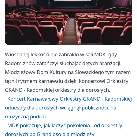
Wiosennej lekkości nie zabrakło w sali MDK, gdy
Radom znów zatańczył słuchając dętych aranżacji.
Młodzieżowy Dom Kultury na Słowackiego tym razem
tętnił rytmem karnawału dzięki koncertowi Orkiestry
GRAND - Radomskiej orkiestry dla dorosłych.
Koncert Karnawałowy Orkiestry GRAND - Radomskiej
orkiestry dla dorosłych wciągnął publiczność na
muzyczną podróż
MDK pokazuje, jak łączyć pokolenia - od orkiestry
dorosłych po Grandioso dla młodzieży