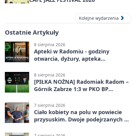
Kolejne wydarzenia
Ostatnie Artykuły
8 sierpnia 2026
Apteki w Radomiu - godziny
otwarcia, dyżury, apteka
całodobowa
8 sierpnia 2026
[PIŁKA NOŻNA] Radomiak Radom –
Górnik Zabrze 1:3 w PKO BP
Ekstraklasie. Debiutant z dwoma
golami pogrążył gospodarzy
7 sierpnia 2026
Ciało kobiety na polu w powiecie
przysuskim. Dwoje podejrzanych w
areszcie
7 sierpnia 2026