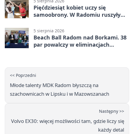
5 sierpnia 2026
Pięćdziesiąt kobiet uczy się
samoobrony. W Radomiu ruszyły
bezpłatne warsztaty
5 sierpnia 2026
Beach Ball Radom nad Borkami. 38
par powalczy w eliminacjach
mistrzostw Polski
<< Poprzedni
Młode talenty MDK Radom błyszczą na
szachownicach w Lipsku i w Mazowszanach
Następny >>
Volvo EX30: więcej możliwości tam, gdzie liczy się
każdy detal