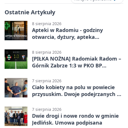
Ostatnie Artykuły
8 sierpnia 2026
Apteki w Radomiu - godziny
otwarcia, dyżury, apteka
całodobowa
8 sierpnia 2026
[PIŁKA NOŻNA] Radomiak Radom –
Górnik Zabrze 1:3 w PKO BP
Ekstraklasie. Debiutant z dwoma
golami pogrążył gospodarzy
7 sierpnia 2026
Ciało kobiety na polu w powiecie
przysuskim. Dwoje podejrzanych w
areszcie
7 sierpnia 2026
Dwie drogi i nowe rondo w gminie
Jedlińsk. Umowa podpisana