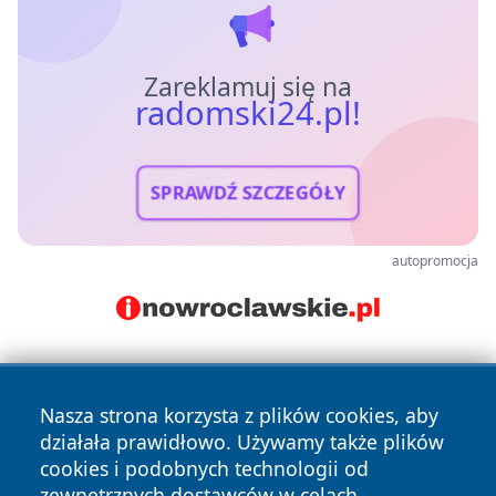
Zareklamuj się na
radomski24.pl!
SPRAWDŹ SZCZEGÓŁY
autopromocja
Nasza strona korzysta z plików cookies, aby
działała prawidłowo. Używamy także plików
cookies i podobnych technologii od
zewnętrznych dostawców w celach