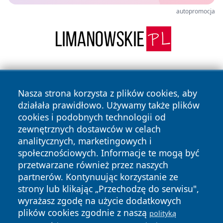
autopromocja
Nasza strona korzysta z plików cookies, aby
działała prawidłowo. Używamy także plików
cookies i podobnych technologii od
zewnętrznych dostawców w celach
Copyright © 2026 radomski24.pl Wszystkie prawa
analitycznych, marketingowych i
zastrzeżone.
społecznościowych. Informacje te mogą być
przetwarzane również przez naszych
partnerów. Kontynuując korzystanie ze
Polityka
Polityka
News
Autorzy
strony lub klikając „Przechodzę do serwisu",
Prywatności
Cookies
wyrażasz zgodę na użycie dodatkowych
plików cookies zgodnie z naszą
polityką