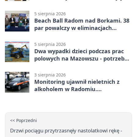
bezpłatne warsztaty
5 sierpnia 2026
Beach Ball Radom nad Borkami. 38
par powalczy w eliminacjach
mistrzostw Polski
5 sierpnia 2026
Dwa wypadki dzieci podczas prac
polowych na Mazowszu - potrzebna
była pomoc LPR
3 sierpnia 2026
Monitoring ujawnił nieletnich z
alkoholem w Radomiu.
Interweniowała Straż Miejska
<< Poprzedni
Drzwi pociągu przytrzasnęły nastolatkowi rękę -