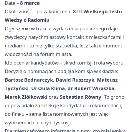
Data –
8 marca
Okoliczność – po zakończeniu
XIII Wielkiego Testu
Wiedzy o Radomiu
Ogłoszenie w trakcie wydarzenia publicznego daje
zwycięzcy natychmiastowy kontakt z mieszkańcami i
mediami – to nie tylko statuetka, lecz także moment
widoczności na forum miasta.
Kto oceniał kandydatów – skład komisji i rola wyboru
Decyzję o nominacjach podjęła komisja w składzie:
Bartosz Bednarczyk
,
Dawid Ruszczyk
,
Mateusz
Tyczyński
,
Urszula Klima
,
dr Robert Wiraszka
,
Marek Ziółkowski
oraz
Sebastian Równy
. To grono
odpowiadało za selekcję kandydatur i rekomendację
do finału – sama lista nominowanych jest więc
wynikiem ich oceny i dyskusji.
Dla mieszkańców to informacja o tym, kto miał wpływ