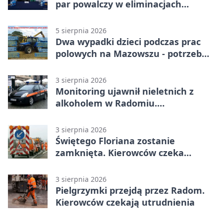
par powalczy w eliminacjach
mistrzostw Polski
5 sierpnia 2026
Dwa wypadki dzieci podczas prac
polowych na Mazowszu - potrzebna
była pomoc LPR
3 sierpnia 2026
Monitoring ujawnił nieletnich z
alkoholem w Radomiu.
Interweniowała Straż Miejska
3 sierpnia 2026
Świętego Floriana zostanie
zamknięta. Kierowców czeka
objazd przez trzy ulice
3 sierpnia 2026
Pielgrzymki przejdą przez Radom.
Kierowców czekają utrudnienia