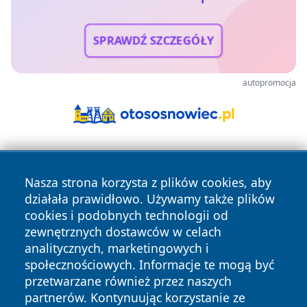
SPRAWDŹ SZCZEGÓŁY
autopromocja
Nasza strona korzysta z plików cookies, aby
działała prawidłowo. Używamy także plików
cookies i podobnych technologii od
zewnętrznych dostawców w celach
Copyright © 2026 radomski24.pl Wszystkie prawa
analitycznych, marketingowych i
zastrzeżone.
społecznościowych. Informacje te mogą być
przetwarzane również przez naszych
partnerów. Kontynuując korzystanie ze
Polityka
Polityka
News
Autorzy