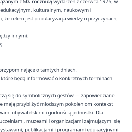
iązanym z
50. rocznicą
wydarzeń z czerwca 1976, w
ze edukacyjnym, kulturalnym, naukowym i
 że celem jest popularyzacja wiedzy o przyczynach,
ędzy innymi:
y;
przypominające o tamtych dniach.
y, które będą informować o konkretnych terminach i
czą się do symbolicznych gestów — zapowiedziano
óre mają przybliżyć młodszym pokoleniom kontekst
ami obywatelskimi i godnością jednostki. Dla
 uczelniami, muzeami i organizacjami zajmującymi się
ystawami, publikacjami i programami edukacyjnymi