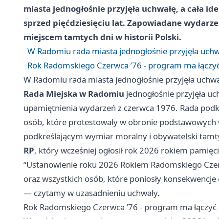
miasta jednogłośnie przyjęła uchwałę, a cała 
sprzed pięćdziesięciu lat. Zapowiadane wydarzen
miejscem tamtych dni w historii Polski.
W Radomiu rada miasta jednogłośnie przyjęła uchwa
Rok Radomskiego Czerwca ’76 - program ma łączyć 
W Radomiu rada miasta jednogłośnie przyjęła uchwał
Rada Miejska w Radomiu
jednogłośnie przyjęła uc
upamiętnienia wydarzeń z czerwca 1976. Rada podkre
osób, które protestowały w obronie podstawowych w
podkreślającym wymiar moralny i obywatelski tamt
RP
, który wcześniej ogłosił rok 2026 rokiem pamię
“Ustanowienie roku 2026 Rokiem Radomskiego Czerw
oraz wszystkich osób, które poniosły konsekwencje 
— czytamy w uzasadnieniu uchwały.
Rok Radomskiego Czerwca ’76 - program ma łączyć n