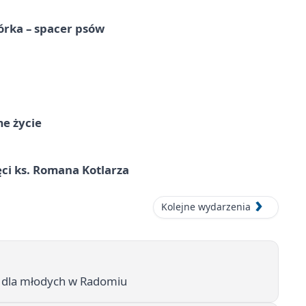
órka – spacer psów
me życie
ci ks. Romana Kotlarza
Kolejne wydarzenia
y dla młodych w Radomiu