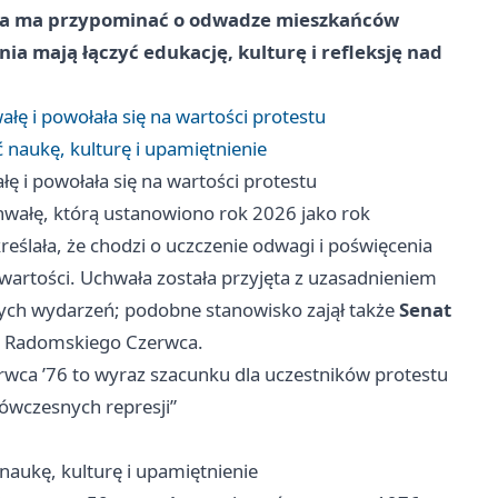
idea ma przypominać o odwadze mieszkańców
ia mają łączyć edukację, kulturę i refleksję nad
łę i powołała się na wartości protestu
naukę, kulturę i upamiętnienie
ę i powołała się na wartości protestu
hwałę, którą ustanowiono rok 2026 jako rok
ślała, że chodzi o uczczenie odwagi i poświęcenia
artości. Uchwała została przyjęta z uzasadnieniem
ych wydarzeń; podobne stanowisko zajął także
Senat
ci Radomskiego Czerwca.
ca ’76 to wyraz szacunku dla uczestników protestu
ówczesnych represji”
aukę, kulturę i upamiętnienie