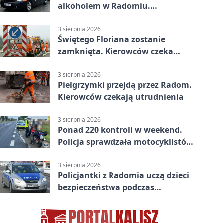
alkoholem w Radomiu.
Interweniowała Straż Miejska
3 sierpnia 2026
Świętego Floriana zostanie
zamknięta. Kierowców czeka
objazd przez trzy ulice
3 sierpnia 2026
Pielgrzymki przejdą przez Radom.
Kierowców czekają utrudnienia
3 sierpnia 2026
Ponad 220 kontroli w weekend.
Policja sprawdzała motocyklistów
w Radomiu
3 sierpnia 2026
Policjantki z Radomia uczą dzieci
bezpieczeństwa podczas
wakacyjnych spotkań