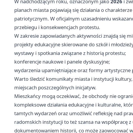
W nadchodzącym roku, oznaczonym jako
2026
i zw
planach miasta pojawiają się działania o charakter
patriotycznym. W oficjalnym uzasadnieniu wskazano,
przebiegu i konsekwencjach protestu.
W zakresie zapowiadanych aktywności znajdą się mi
projekty edukacyjne skierowane do szkół i młodzież
wystawy i spotkania związane z historią protestu;
konferencje naukowe i panele dyskusyjne;
wydarzenia upamiętniające oraz formy artystyczne 
Warto śledzić komunikaty miasta i instytucji kultur
miejscach poszczególnych inicjatyw.
Mieszkańcy mogą oczekiwać, że obchody nie ograni
kompleksowe działania edukacyjne i kulturalne, kt
tamtych wydarzeń oraz umożliwić refleksję nad praw
radomskich instytucji to też szansa na współpracę z
dokumentowaniem historii, co może zaowocować w