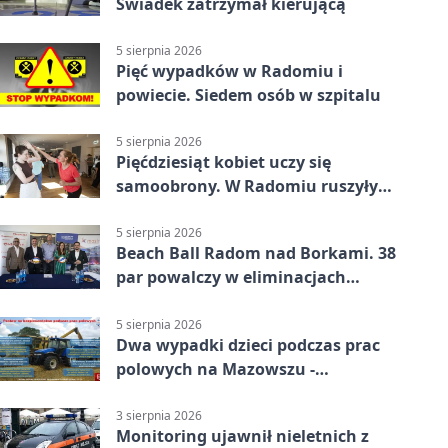
Świadek zatrzymał kierującą
5 sierpnia 2026
Pięć wypadków w Radomiu i
powiecie. Siedem osób w szpitalu
5 sierpnia 2026
Pięćdziesiąt kobiet uczy się
samoobrony. W Radomiu ruszyły
bezpłatne warsztaty
5 sierpnia 2026
Beach Ball Radom nad Borkami. 38
par powalczy w eliminacjach
mistrzostw Polski
5 sierpnia 2026
Dwa wypadki dzieci podczas prac
polowych na Mazowszu -
potrzebna była pomoc LPR
3 sierpnia 2026
Monitoring ujawnił nieletnich z