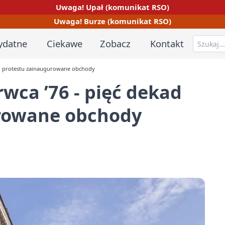
Uwaga! Upał (komunikat RSO)
Uwaga! Burze (komunikat RSO)
ydatne
Ciekawe
Zobacz
Kontakt
od protestu zainaugurowane obchody
wca ’76 - pięć dekad
urowane obchody