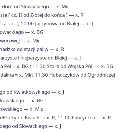
 dom od Słowackiego — x. Mir.
 [ cz. II od Złotej do końca ] — x. R
– x. J; 10.00 Jarzynowa od Białej — x. J
owackiego — x. BG
wocowej — x. Mir.
adzka od stacji paliw — x. R
zyste i nieparzyste od Białej — x. J
 Pol = x. BG ; 11.30 Szara od Wojska Pol. — x. BG
dalina = x. Mir; 11.30 Hubalczyków od Ogrodniczej
go od Kwiatkowskiego — x. J
tkowskiego — x. BG
rowskiego — x. Mir.
 lofty od Kwiatk. = x. R; 11.00 Fabryczna — x. R
iego od Słowackiego — x. J