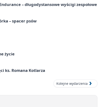
Endurance – długodystansowe wyścigi zespołowe
órka – spacer psów
me życie
ci ks. Romana Kotlarza
Kolejne wydarzenia