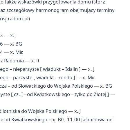
rto także wskazówki przygotowania domu (stół z
 oraz szczegółowy harmonogram obejmujący terminy
nsj.radom.pl)
 — x. J
6 — x. BG
 — x. Mir.
 z Radomia — x. R
 – nieparzyste [ wiadukt – Idalin ] — x. J
o – parzyste [ wiadukt – rondo ] — x. Mir.
za – od Słowackiego do Wojska Polskiego — x. BG
te [ cz. I =od Kwiatkowskiego – tylko do Złotej ] —
lotniska do Wojska Polskiego — x. J
te od Kwiatkowskiego = x. BG; 11.00 Jaśminowa od