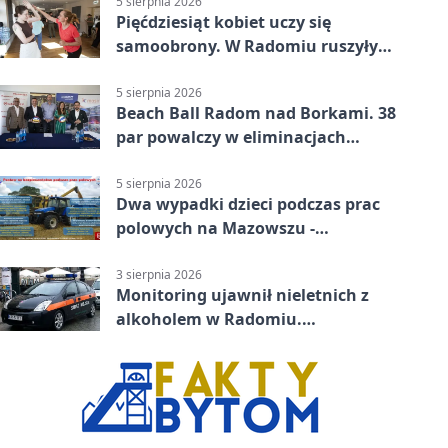
5 sierpnia 2026
Pięćdziesiąt kobiet uczy się
samoobrony. W Radomiu ruszyły
bezpłatne warsztaty
5 sierpnia 2026
Beach Ball Radom nad Borkami. 38
par powalczy w eliminacjach
mistrzostw Polski
5 sierpnia 2026
Dwa wypadki dzieci podczas prac
polowych na Mazowszu -
potrzebna była pomoc LPR
3 sierpnia 2026
Monitoring ujawnił nieletnich z
alkoholem w Radomiu.
Interweniowała Straż Miejska