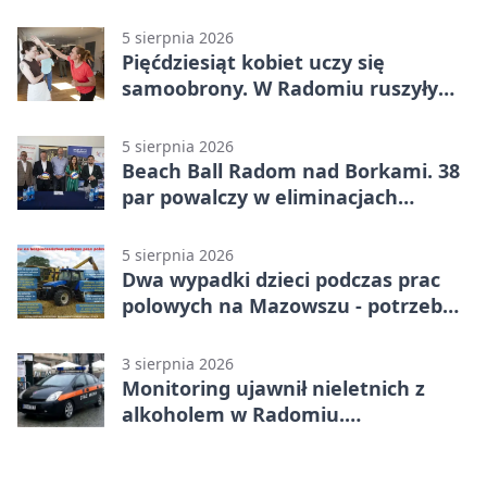
5 sierpnia 2026
Pięćdziesiąt kobiet uczy się
samoobrony. W Radomiu ruszyły
bezpłatne warsztaty
5 sierpnia 2026
Beach Ball Radom nad Borkami. 38
par powalczy w eliminacjach
mistrzostw Polski
5 sierpnia 2026
Dwa wypadki dzieci podczas prac
polowych na Mazowszu - potrzebna
była pomoc LPR
3 sierpnia 2026
Monitoring ujawnił nieletnich z
alkoholem w Radomiu.
Interweniowała Straż Miejska