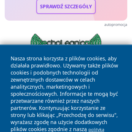
SPRAWDŹ SZCZEGÓŁY
autopromocja
Nasza strona korzysta z plików cookies, aby
działała prawidłowo. Używamy także plików
cookies i podobnych technologii od
zewnętrznych dostawców w celach
analitycznych, marketingowych i
społecznościowych. Informacje te mogą być
przetwarzane również przez naszych
Copyright © 2026 radomski24.pl Wszystkie prawa
zastrzeżone.
partnerów. Kontynuując korzystanie ze
strony lub klikając „Przechodzę do serwisu",
wyrażasz zgodę na użycie dodatkowych
Polityka
Polityka
plików cookies zgodnie z naszą
polityką
News
Autorzy