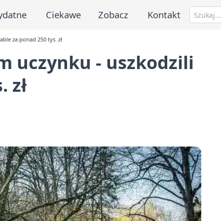
ydatne
Ciekawe
Zobacz
Kontakt
ble za ponad 250 tys. zł
 uczynku - uszkodzili
. zł