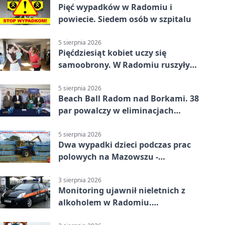
Pięć wypadków w Radomiu i
powiecie. Siedem osób w szpitalu
5 sierpnia 2026
Pięćdziesiąt kobiet uczy się
samoobrony. W Radomiu ruszyły
bezpłatne warsztaty
5 sierpnia 2026
Beach Ball Radom nad Borkami. 38
par powalczy w eliminacjach
mistrzostw Polski
5 sierpnia 2026
Dwa wypadki dzieci podczas prac
polowych na Mazowszu -
potrzebna była pomoc LPR
3 sierpnia 2026
Monitoring ujawnił nieletnich z
alkoholem w Radomiu.
Interweniowała Straż Miejska