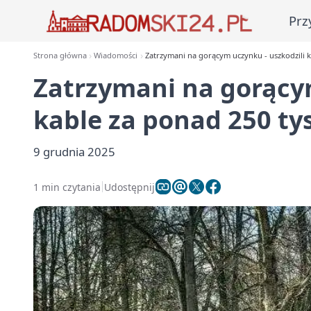
Prz
Strona główna
Wiadomości
Zatrzymani na gorącym uczynku - uszkodzili ka
Zatrzymani na gorącym
kable za ponad 250 tys
9 grudnia 2025
1 min czytania
Udostępnij