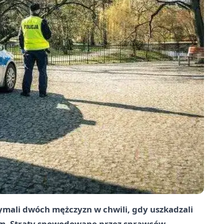
rzymali dwóch mężczyzn w chwili, gdy uszkadzali
m. Straty spowodowane przez sprawców