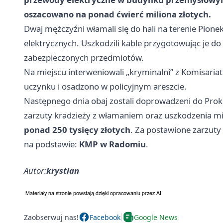
oszacowano na ponad ćwierć miliona złotych.
Dwaj mężczyźni włamali się do hali na terenie Pion
elektrycznych. Uszkodzili kable przygotowując je do 
zabezpieczonych przedmiotów.
Na miejscu interweniowali „kryminalni” z Komisaria
uczynku i osadzono w policyjnym areszcie.
Następnego dnia obaj zostali doprowadzeni do Proku
zarzuty kradzieży z włamaniem oraz uszkodzenia mi
ponad 250 tysięcy złotych
. Za postawione zarzuty
na podstawie:
KMP w Radomiu
.
Autor:
krystian
Zaobserwuj nas!
Facebook
Google News