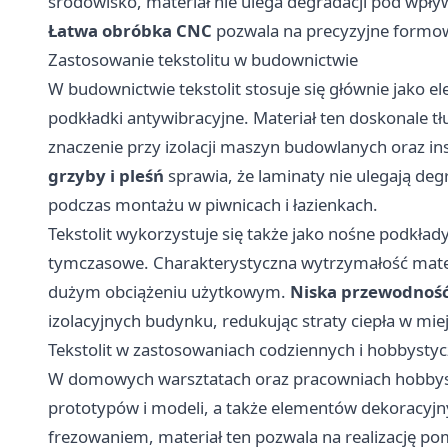
środowisko, materiał nie ulega degradacji pod wpły
Łatwa obróbka CNC
pozwala na precyzyjne formo
Zastosowanie tekstolitu w budownictwie
W budownictwie tekstolit stosuje się głównie jako el
podkładki antywibracyjne. Materiał ten doskonale tł
znaczenie przy izolacji maszyn budowlanych oraz inst
grzyby i pleśń
sprawia, że laminaty nie ulegają deg
podczas montażu w piwnicach i łazienkach.
Tekstolit wykorzystuje się także jako nośne podkład
tymczasowe. Charakterystyczna wytrzymałość mater
dużym obciążeniu użytkowym.
Niska przewodność
izolacyjnych budynku, redukując straty ciepła w mie
Tekstolit w zastosowaniach codziennych i hobbysty
W domowych warsztatach oraz pracowniach hobbysty
prototypów i modeli, a także elementów dekoracyjny
frezowaniem, materiał ten pozwala na realizację po