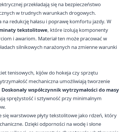
ktrycznej przekładają się na bezpieczeństwo
icznych w trudnych warunkach drogowych.
wa na redukcję hałasu i poprawę komfortu jazdy. W
minaty tekstolitowe
, które izolują komponenty
ciom i awariom. Materiał ten może pracować w
układach silnikowych narażonych na zmienne warunki
kiet tenisowych, kijów do hokeja czy sprzętu
wytrzymałość mechaniczna umożliwiają tworzenie
.
Doskonały współczynnik wytrzymałości do masy
ują sprężystość i sztywność przy minimalnym
ów.
się warstwowe płyty tekstolitowe jako rdzeń, który
haniczne. Dzięki odporności na wodę i słone