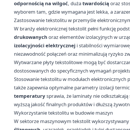
odpornością na wilgoć
, duża
twardością
oraz sto
wyborem tam, gdzie wymagana jest lekka, a zaraze
Zastosowanie tekstolitu w przemyśle elektroniczny
W branży elektronicznej tekstolit pełni funkcję po
drukowanych
oraz elementów izolacyjnych w urząd
izolacyjności elektrycznej
i stabilności wymiarowe
niezawodność połączeń oraz minimalizują ryzyko zw
Wytwarzane płyty tekstolitowe mogą być dostarczan
dostosowanych do specyficznych wymagań projektu,
Stosowanie tekstolitu w modułach elektronicznych 
także zapewnia optymalne parametry izolacji termi
temperatury
sprawia, że laminaty nie odkształcają
wyższą jakość finalnych produktów i dłuższą żywot
Wykorzystanie tekstolitu w budowie maszyn
W sektorze maszynowym tekstolit wykorzystywany j
ślizgowych
, uszczelek, przekładek i tulei dystanso