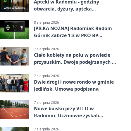
Apteki w Radomiu - godziny
otwarcia, dyżury, apteka
całodobowa
8 sierpnia 2026
[PIŁKA NOŻNA] Radomiak Radom –
Górnik Zabrze 1:3 w PKO BP
Ekstraklasie. Debiutant z dwoma
golami pogrążył gospodarzy
7 sierpnia 2026
Ciało kobiety na polu w powiecie
przysuskim. Dwoje podejrzanych w
areszcie
7 sierpnia 2026
Dwie drogi i nowe rondo w gminie
Jedlińsk. Umowa podpisana
7 sierpnia 2026
Nowe boisko przy VI LO w
Radomiu. Uczniowie zyskali
sportową bazę
7 sierpnia 2026