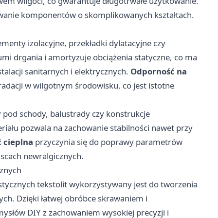
wem wilgoci, co gwarantuje długotrwałe użytkowanie.
wanie komponentów o skomplikowanych kształtach.
ementy izolacyjne, przekładki dylatacyjne czy
umi drgania i amortyzuje obciążenia statyczne, co ma
alacji sanitarnych i elektrycznych.
Odporność na
radacji w wilgotnym środowisku, co jest istotne
y pod schody, balustrady czy konstrukcje
iału pozwala na zachowanie stabilności nawet przy
 cieplna
przyczynia się do poprawy parametrów
jscach newralgicznych.
cznych
cznych tekstolit wykorzystywany jest do tworzenia
ch. Dzięki łatwej obróbce skrawaniem i
mysłów DIY z zachowaniem wysokiej precyzji i