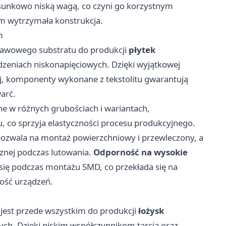
sunkowo niską wagą, co czyni go korzystnym
m wytrzymała konstrukcja.
m
dstawowego substratu do produkcji
płytek
zeniach niskonapięciowych. Dzięki wyjątkowej
j, komponenty wykonane z tekstolitu gwarantują
arć.
e w różnych grubościach i wariantach,
 co sprzyja elastyczności procesu produkcyjnego.
pozwala na montaż powierzchniowy i przewleczony, a
cznej podczas lutowania.
Odporność na wysokie
 się podczas montażu SMD, co przekłada się na
ność urządzeń.
est przede wszystkim do produkcji
łożysk
wych. Dzięki niskim współczynnikom tarcia oraz