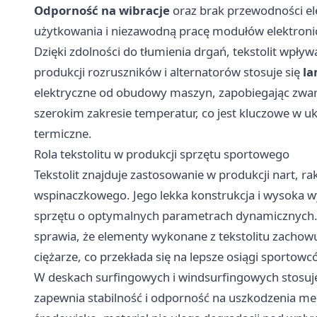
Odporność na wibracje
oraz brak przewodności ele
użytkowania i niezawodną pracę modułów elektron
Dzięki zdolności do tłumienia drgań, tekstolit wpły
produkcji rozruszników i alternatorów stosuje się
la
elektryczne od obudowy maszyn, zapobiegając zwar
szerokim zakresie temperatur, co jest kluczowe w 
termiczne.
Rola tekstolitu w produkcji sprzętu sportowego
Tekstolit znajduje zastosowanie w produkcji nart, ra
wspinaczkowego. Jego lekka konstrukcja i wysoka 
sprzętu o optymalnych parametrach dynamicznych
sprawia, że elementy wykonane z tekstolitu zachow
ciężarze, co przekłada się na lepsze osiągi sportowc
W deskach surfingowych i windsurfingowych stosuje 
zapewnia stabilność i odporność na uszkodzenia mec