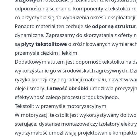
odporności na ścieranie, komponenty z tekstolitu
co przyczynia się do wydłużenia okresu eksploatacj
Ponadto materiał ten cechuje się
odporną struktur
dynamiczne. Zapraszamy do skorzystania z oferty 
są
płyty tekstolitowe
o zróżnicowanych wymiarach i
przemyśle ciężkim i lekkim.
Dodatkowym atutem jest odporność tekstolitu na dz
wykorzystanie go w środowiskach agresywnych. D
ryzyka korozji czy degradacji materiału, nawet w w
oleje i smary.
Łatwość obróbki
umożliwia precyzyj
efektywność całego procesu produkcyjnego.
Tekstolit w przemyśle motoryzacyjnym
W motoryzacji tekstolit jest wykorzystywany do two
sterujące, dystanse montażowe czy izolatory elektr
wytrzymałość umożliwiają projektowanie kompaktowy