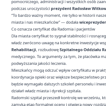
pomocniczego, administracji i wszystkich osób za
podczas uroczystości
prezydent Radosław Witkow
“To bardzo ważny moment, nie tylko w historii nasz
miasta i nas mieszkańców” — dodała
wiceprezyden
Co oznacza certyfikat dla Radomia i pacjentów
Dla miasta certyfikat to sygnał stabilności i rosn
władz zwrócono uwagę na konkretne inwestycje wsp
Rehabilitacji
, rozbudowę
Szpitalnego Oddziału 
medycznego. To argumenty za tym, że placówka ma n
podwyższania jakości leczenia.
Mieszkańcy mogą odczuć wpływ certyfikatu w praktyc
koordynacja opieki oraz większe bezpieczeństwo pr
będzie wymagało dalszych szkoleń personelu i inwest
działań władz miasta i dyrekcji szpitala.
Radomski szpital przeszedł kontrolę we wrześniu, kt
zamyka etap formalnej oceny i otwiera nowy rozdz