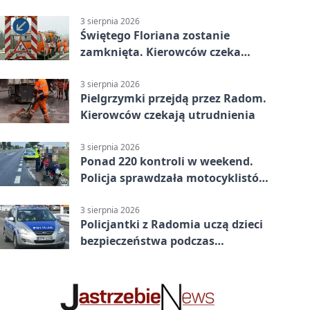
Interweniowała Straż Miejska
3 sierpnia 2026
Świętego Floriana zostanie
zamknięta. Kierowców czeka
objazd przez trzy ulice
3 sierpnia 2026
Pielgrzymki przejdą przez Radom.
Kierowców czekają utrudnienia
3 sierpnia 2026
Ponad 220 kontroli w weekend.
Policja sprawdzała motocyklistów
w Radomiu
3 sierpnia 2026
Policjantki z Radomia uczą dzieci
bezpieczeństwa podczas
wakacyjnych spotkań