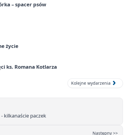
órka – spacer psów
me życie
ci ks. Romana Kotlarza
Kolejne wydarzenia
 - kilkanaście paczek
Następny >>