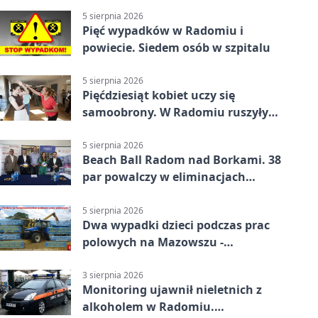
5 sierpnia 2026
Pięć wypadków w Radomiu i
powiecie. Siedem osób w szpitalu
5 sierpnia 2026
Pięćdziesiąt kobiet uczy się
samoobrony. W Radomiu ruszyły
bezpłatne warsztaty
5 sierpnia 2026
Beach Ball Radom nad Borkami. 38
par powalczy w eliminacjach
mistrzostw Polski
5 sierpnia 2026
Dwa wypadki dzieci podczas prac
polowych na Mazowszu -
potrzebna była pomoc LPR
3 sierpnia 2026
Monitoring ujawnił nieletnich z
alkoholem w Radomiu.