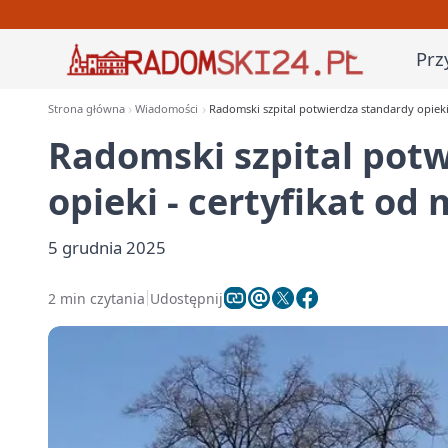
Prz
Strona główna
Wiadomości
Radomski szpital potwierdza standardy opieki 
Radomski szpital pot
opieki - certyfikat od
5 grudnia 2025
2 min czytania
Udostępnij