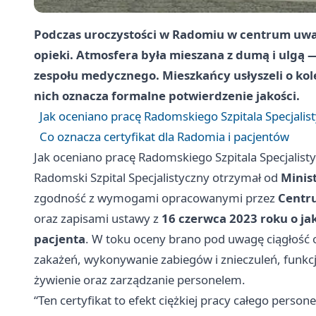
Podczas uroczystości w Radomiu w centrum uwagi
opieki. Atmosfera była mieszana z dumą i ulgą —
zespołu medycznego. Mieszkańcy usłyszeli o kole
nich oznacza formalne potwierdzenie jakości.
Jak oceniano pracę Radomskiego Szpitala Specjalis
Co oznacza certyfikat dla Radomia i pacjentów
Jak oceniano pracę Radomskiego Szpitala Specjalist
Radomski Szpital Specjalistyczny otrzymał od
Minis
zgodność z wymogami opracowanymi przez
Centr
oraz zapisami ustawy z
16 czerwca 2023 roku o ja
pacjenta
. W toku oceny brano pod uwagę ciągłość o
zakażeń, wykonywanie zabiegów i znieczuleń, funk
żywienie oraz zarządzanie personelem.
“Ten certyfikat to efekt ciężkiej pracy całego persone