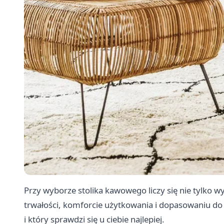
Przy wyborze stolika kawowego liczy się nie tylko wy
trwałości, komforcie użytkowania i dopasowaniu do s
i który sprawdzi się u ciebie najlepiej.