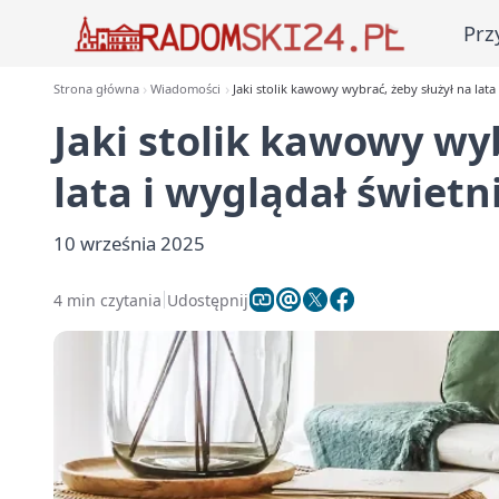
Prz
Strona główna
Wiadomości
Jaki stolik kawowy wybrać, żeby służył na lata
Jaki stolik kawowy wyb
lata i wyglądał świetn
10 września 2025
4 min czytania
Udostępnij