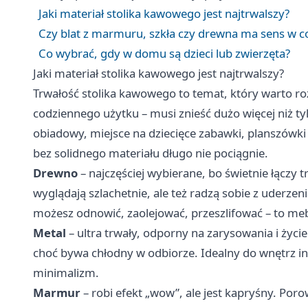
Jaki materiał stolika kawowego jest najtrwalszy?
Czy blat z marmuru, szkła czy drewna ma sens w 
Co wybrać, gdy w domu są dzieci lub zwierzęta?
Jaki materiał stolika kawowego jest najtrwalszy?
Trwałość stolika kawowego to temat, który warto roz
codziennego użytku – musi znieść dużo więcej niż tyl
obiadowy, miejsce na dziecięce zabawki, planszówki i 
bez solidnego materiału długo nie pociągnie.
Drewno
– najczęściej wybierane, bo świetnie łączy t
wyglądają szlachetnie, ale też radzą sobie z uderz
możesz odnowić, zaolejować, przeszlifować – to me
Metal
– ultra trwały, odporny na zarysowania i życie
choć bywa chłodny w odbiorze. Idealny do wnętrz indu
minimalizm.
Marmur
– robi efekt „wow”, ale jest kapryśny. Por