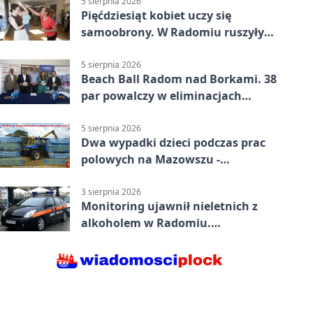
5 sierpnia 2026
Pięćdziesiąt kobiet uczy się
samoobrony. W Radomiu ruszyły
bezpłatne warsztaty
5 sierpnia 2026
Beach Ball Radom nad Borkami. 38
par powalczy w eliminacjach
mistrzostw Polski
5 sierpnia 2026
Dwa wypadki dzieci podczas prac
polowych na Mazowszu -
potrzebna była pomoc LPR
3 sierpnia 2026
Monitoring ujawnił nieletnich z
alkoholem w Radomiu.
Interweniowała Straż Miejska