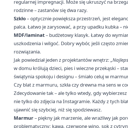
regularnej impregnacji. Może się ukruszyć na brzegac
rodzinne – zastanów się dwa razy.
Szkło
– optycznie powiększa przestrzeń, jest eleganck
palca. Łatwo je zarysować, a przy upadku kubka – n
MDF/laminat
– budżetowy klasyk. Łatwy do wymian
uszkodzenia i wilgoć. Dobry wybór, jeśli często zm
rozwiązania.
Jak powiedział jeden z projektantów wnętrz:
„Najleps
w domu królują dzieci, pies i wieczne przekąski – sta
świątynia spokoju i designu – śmiało celuj w marmur
Czy blat z marmuru, szkła czy drewna ma sens w c
Zdecydowanie tak – ale tylko wtedy, gdy wybierzesz
nie tylko do zdjęcia na Instagramie. Każdy z tych bl
ujawnić się szybciej, niż się spodziewasz.
Marmur
– piękny jak marzenie, ale wrażliwy jak p
problematyczny: kawa, czerwone wino, sok z cytryny 