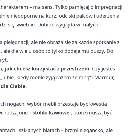
 z charakterem – ma sens. Tylko pamiętaj o impregnacji.
łnie nieodporne na kurz, odciski palców i uderzenia.
awdzi się świetnie. Dobrze wygląda w małych
a pielęgnacji, ale nie obraża się za każde spotkanie z
ale dla wielu osób to tylko dodaje mu duszy. Do
ryt.
ym,
jak chcesz korzystać z przestrzeni
. Czy jesteś
: „lubię, kiedy meble żyją razem ze mną”? Marmur,
dla Ciebie
.
óch nogach, wybór mebli przestaje być kwestią
 wchodzą one –
stoliki kawowe
, które muszą być
ntach i szkłanych blatach – brzmi elegancko, ale