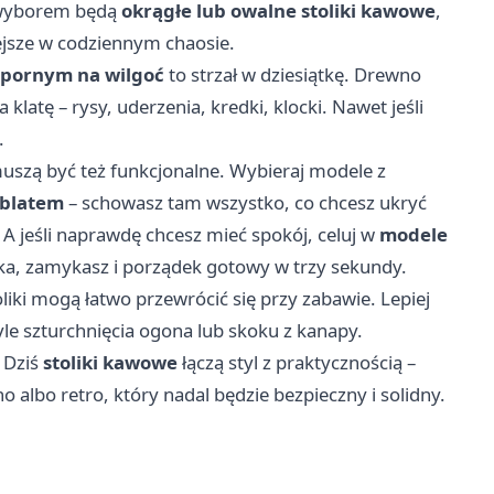
m wyborem będą
okrągłe lub owalne stoliki kawowe
,
iejsze w codziennym chaosie.
dpornym na wilgoć
to strzał w dziesiątkę. Drewno
 klatę – rysy, uderzenia, kredki, klocki. Nawet jeśli
.
uszą być też funkcjonalne. Wybieraj modele z
 blatem
– schowasz tam wszystko, co chcesz ukryć
 jeśli naprawdę chcesz mieć spokój, celuj w
modele
ka, zamykasz i porządek gotowy w trzy sekundy.
oliki mogą łatwo przewrócić się przy zabawie. Lepiej
yle szturchnięcia ogona lub skoku z kanapy.
 Dziś
stoliki kawowe
łączą styl z praktycznością –
lbo retro, który nadal będzie bezpieczny i solidny.