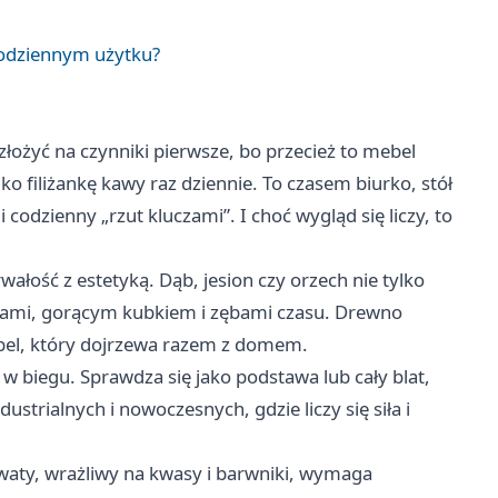
codziennym użytku?
łożyć na czynniki pierwsze, bo przecież to mebel
ko filiżankę kawy raz dziennie. To czasem biurko, stół
codzienny „rzut kluczami”. I choć wygląd się liczy, to
rwałość z estetyką. Dąb, jesion czy orzech nie tylko
eniami, gorącym kubkiem i zębami czasu. Drewno
bel, który dojrzewa razem z domem.
 w biegu. Sprawdza się jako podstawa lub cały blat,
strialnych i nowoczesnych, gdzie liczy się siła i
owaty, wrażliwy na kwasy i barwniki, wymaga