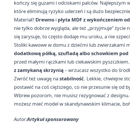
kończy się guzami i odciskami palców. Najlepszy
które eliminują ryzyko uderzeń i są dużo bezpieczn
Materiał?
Drewno
i
płyta MDF z wykończeniem o
nie tylko dobrze wygląda, ale też „przyjmuje” życie na
się zarysuje, to często dodaje mu uroku, a nie szpeci
Stoliki kawowe w domu z dziećmi lub zwierzakami m
dodatkową półką, szufladą albo schowkiem pod
przed małymi rączkami lub ciekawskim pyszczkiem. A
z zamykaną skrzynią
– wrzucasz wszystko do środ
Zwróć też uwagę na
stabilność
. Lekkie, chwiejne st
postawić na coś cięższego, co nie przesunie się od b
Wbrew pozorom, nie musisz rezygnować z designu.
możesz mieć model w skandynawskim klimacie, boho a
Autor:
Artykuł sponsorowany