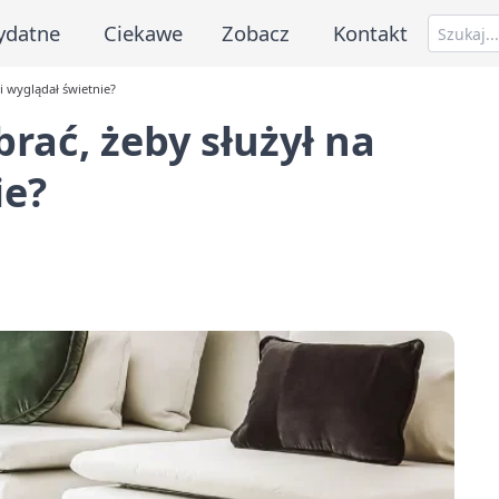
ydatne
Ciekawe
Zobacz
Kontakt
 i wyglądał świetnie?
rać, żeby służył na
ie?