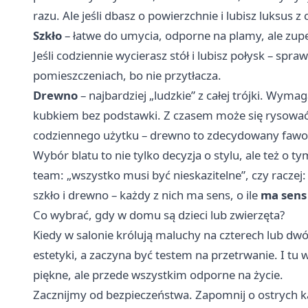
razu. Ale jeśli dbasz o powierzchnie i lubisz luksus
Szkło
– łatwe do umycia, odporne na plamy, ale zupe
Jeśli codziennie wycierasz stół i lubisz połysk – spr
pomieszczeniach, bo nie przytłacza.
Drewno
– najbardziej „ludzkie” z całej trójki. Wymag
kubkiem bez podstawki. Z czasem może się rysować, 
codziennego użytku – drewno to zdecydowany fawo
Wybór blatu to nie tylko decyzja o stylu, ale też o t
team: „wszystko musi być nieskazitelne”, czy raczej
szkło i drewno – każdy z nich ma sens, o ile
ma sens 
Co wybrać, gdy w domu są dzieci lub zwierzęta?
Kiedy w salonie królują maluchy na czterech lub dw
estetyki, a zaczyna być testem na przetrwanie. I tu
piękne, ale przede wszystkim odporne na życie.
Zacznijmy od bezpieczeństwa. Zapomnij o ostrych ka