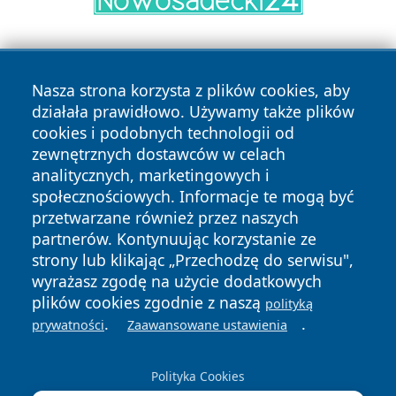
Nasza strona korzysta z plików cookies, aby
działała prawidłowo. Używamy także plików
cookies i podobnych technologii od
zewnętrznych dostawców w celach
Copyright © 2026 radomski24.pl Wszystkie prawa
analitycznych, marketingowych i
zastrzeżone.
społecznościowych. Informacje te mogą być
przetwarzane również przez naszych
partnerów. Kontynuując korzystanie ze
Polityka
Polityka
News
Autorzy
strony lub klikając „Przechodzę do serwisu",
Prywatności
Cookies
wyrażasz zgodę na użycie dodatkowych
plików cookies zgodnie z naszą
polityką
.
.
prywatności
Zaawansowane ustawienia
Polityka Cookies