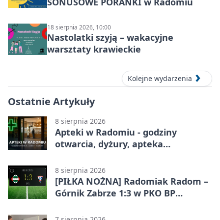
SONUSOWE PORANKI w Radomiu
18 sierpnia 2026, 10:00
Nastolatki szyją – wakacyjne
warsztaty krawieckie
Kolejne wydarzenia
Ostatnie Artykuły
8 sierpnia 2026
Apteki w Radomiu - godziny
otwarcia, dyżury, apteka
całodobowa
8 sierpnia 2026
[PIŁKA NOŻNA] Radomiak Radom –
Górnik Zabrze 1:3 w PKO BP
Ekstraklasie. Debiutant z dwoma
golami pogrążył gospodarzy
7 sierpnia 2026