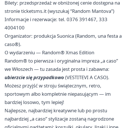
Bilety: przedsprzedaż w obniżonej cenie dostępna na
stronie ticketsms.it (wyszukaj “Random Mantova”)
Informacje i rezerwacje: tel. 0376 391467, 333
4004100
Organizator: produkcja Suonica (Random, una festa a
caso®).
O wydarzeniu — Random® Xmas Edition
Random® to pierwsza i oryginalna impreza „a caso”
we Włoszech — tu zasada jest prosta i zabawna:
ubierzcie się przypadkowo
(VESTITEVI A CASO).
Możesz przyjść w stroju świątecznym, retro,
sportowym albo kompletnie niepasującym — im
bardziej losowo, tym lepiej!
Najlepsze, najbardziej kreatywne lub po prostu
najbardziej „a caso” stylizacje zostaną nagrodzone
oficjalnymi gadżetami: koszulki, okulary, lizaki i inne