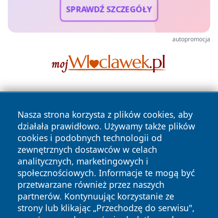
SPRAWDŹ SZCZEGÓŁY
autopromocja
Nasza strona korzysta z plików cookies, aby
działała prawidłowo. Używamy także plików
cookies i podobnych technologii od
zewnętrznych dostawców w celach
Copyright © 2026 radomski24.pl Wszystkie prawa
analitycznych, marketingowych i
zastrzeżone.
społecznościowych. Informacje te mogą być
przetwarzane również przez naszych
partnerów. Kontynuując korzystanie ze
Polityka
Polityka
News
Autorzy
strony lub klikając „Przechodzę do serwisu",
Prywatności
Cookies