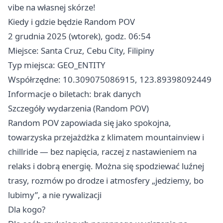
vibe na własnej skórze!
Kiedy i gdzie będzie Random POV
2 grudnia 2025 (wtorek), godz. 06:54
Miejsce: Santa Cruz, Cebu City, Filipiny
Typ miejsca: GEO_ENTITY
Współrzędne: 10.309075086915, 123.89398092449
Informacje o biletach: brak danych
Szczegóły wydarzenia (Random POV)
Random POV zapowiada się jako spokojna,
towarzyska przejażdżka z klimatem mountainview i
chillride — bez napięcia, raczej z nastawieniem na
relaks i dobrą energię. Można się spodziewać luźnej
trasy, rozmów po drodze i atmosfery „jedziemy, bo
lubimy”, a nie rywalizacji
Dla kogo?