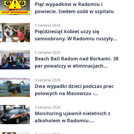
Pięć wypadków w Radomiu i
powiecie. Siedem osób w szpitalu
5 sierpnia 2026
Pięćdziesiąt kobiet uczy się
samoobrony. W Radomiu ruszyły
bezpłatne warsztaty
5 sierpnia 2026
Beach Ball Radom nad Borkami. 38
par powalczy w eliminacjach
mistrzostw Polski
5 sierpnia 2026
Dwa wypadki dzieci podczas prac
polowych na Mazowszu -
potrzebna była pomoc LPR
3 sierpnia 2026
Monitoring ujawnił nieletnich z
alkoholem w Radomiu.
Interweniowała Straż Miejska