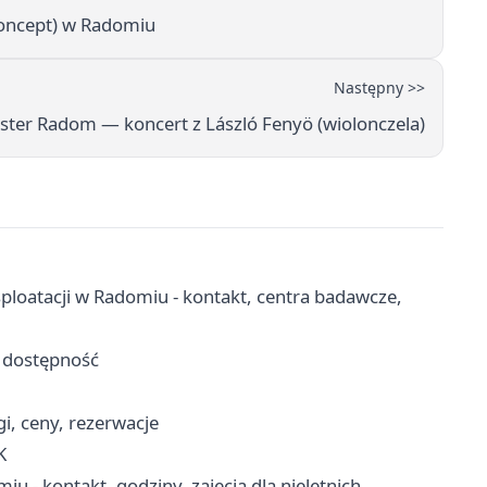
oncept) w Radomiu
Następny >>
er Radom — koncert z László Fenyö (wiolonczela)
sploatacji w Radomiu - kontakt, centra badawcze,
i dostępność
i, ceny, rezerwacje
K
 - kontakt, godziny, zajęcia dla nieletnich