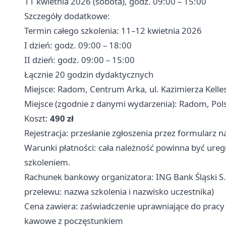
11 kwietnia 2026 (sobota), godz. 09:00 – 15:00
Szczegóły dodatkowe:
Termin całego szkolenia: 11–12 kwietnia 2026
I dzień: godz. 09:00 – 18:00
II dzień: godz. 09:00 – 15:00
Łącznie 20 godzin dydaktycznych
Miejsce: Radom, Centrum Arka, ul. Kazimierza Kelle
Miejsce (zgodnie z danymi wydarzenia): Radom, Pol
Koszt:
490 zł
Rejestracja: przesłanie zgłoszenia przez formularz 
Warunki płatności: cała należność powinna być ure
szkoleniem.
Rachunek bankowy organizatora: ING Bank Śląski S
przelewu: nazwa szkolenia i nazwisko uczestnika)
Cena zawiera: zaświadczenie uprawniające do pracy
kawowe z poczęstunkiem