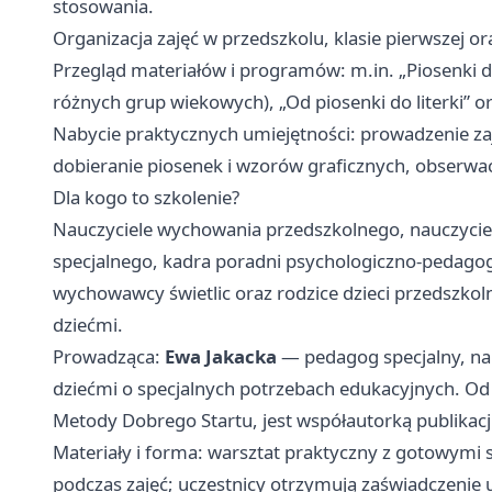
stosowania.
Organizacja zajęć w przedszkolu, klasie pierwszej 
Przegląd materiałów i programów: m.in. „Piosenki d
różnych grup wiekowych), „Od piosenki do literki” o
Nabycie praktycznych umiejętności: prowadzenie za
dobieranie piosenek i wzorów graficznych, obserwacj
Dla kogo to szkolenie?
Nauczyciele wychowania przedszkolnego, nauczyciele
specjalnego, kadra poradni psychologiczno‑pedagogi
wychowawcy świetlic oraz rodzice dzieci przedszkol
dziećmi.
Prowadząca:
Ewa Jakacka
— pedagog specjalny, na
dziećmi o specjalnych potrzebach edukacyjnych. Od
Metody Dobrego Startu, jest współautorką publikac
Materiały i forma: warsztat praktyczny z gotowymi 
podczas zajęć; uczestnicy otrzymują zaświadczenie