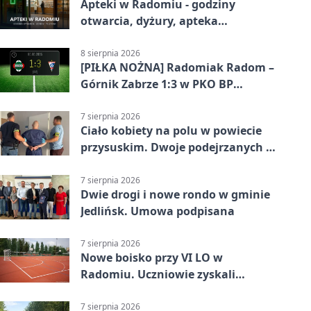
Apteki w Radomiu - godziny
otwarcia, dyżury, apteka
całodobowa
8 sierpnia 2026
[PIŁKA NOŻNA] Radomiak Radom –
Górnik Zabrze 1:3 w PKO BP
Ekstraklasie. Debiutant z dwoma
golami pogrążył gospodarzy
7 sierpnia 2026
Ciało kobiety na polu w powiecie
przysuskim. Dwoje podejrzanych w
areszcie
7 sierpnia 2026
Dwie drogi i nowe rondo w gminie
Jedlińsk. Umowa podpisana
7 sierpnia 2026
Nowe boisko przy VI LO w
Radomiu. Uczniowie zyskali
sportową bazę
7 sierpnia 2026