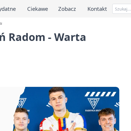
ydatne
Ciekawe
Zobacz
Kontakt
dz
oń Radom - Warta