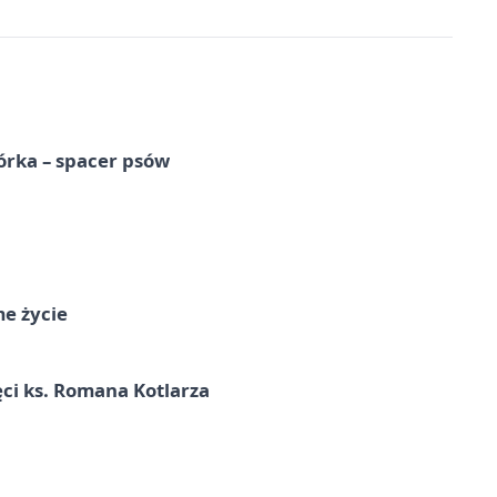
órka – spacer psów
me życie
ci ks. Romana Kotlarza